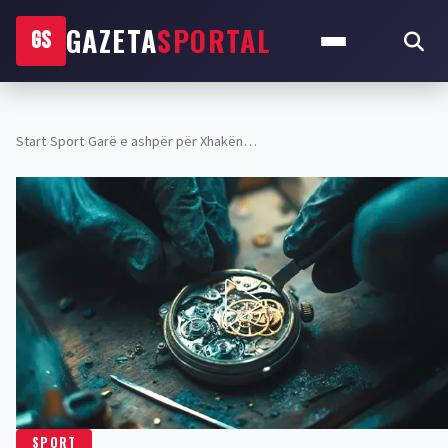
GAZETA
SPORTAL
GS
Start
›
Sport
›
Garë e ashpër për Xhakën…
SPORT