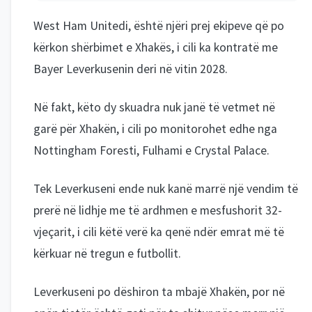
West Ham Unitedi, është njëri prej ekipeve që po
kërkon shërbimet e Xhakës, i cili ka kontratë me
Bayer Leverkusenin deri në vitin 2028.
Në fakt, këto dy skuadra nuk janë të vetmet në
garë për Xhakën, i cili po monitorohet edhe nga
Nottingham Foresti, Fulhami e Crystal Palace.
Tek Leverkuseni ende nuk kanë marrë një vendim të
prerë në lidhje me të ardhmen e mesfushorit 32-
vjeçarit, i cili këtë verë ka qenë ndër emrat më të
kërkuar në tregun e futbollit.
Leverkuseni po dëshiron ta mbajë Xhakën, por në