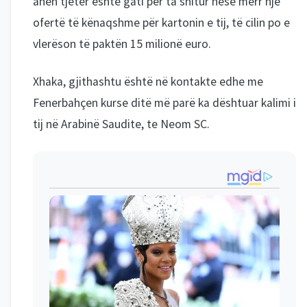
anën tjetër është gati për ta shitur nëse merr një
ofertë të kënaqshme për kartonin e tij, të cilin po e
vlerëson të paktën 15 milionë euro.
Xhaka, gjithashtu është në kontakte edhe me
Fenerbahçen kurse ditë më parë ka dështuar kalimi i
tij në Arabinë Saudite, te Neom SC.