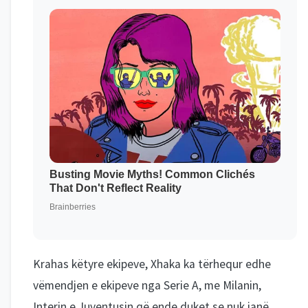
Krahas këtyre ekipeve, Xhaka ka tërhequr edhe
vëmendjen e ekipeve nga Serie A, me Milanin,
Interin e Juventusin që ende duket se nuk janë