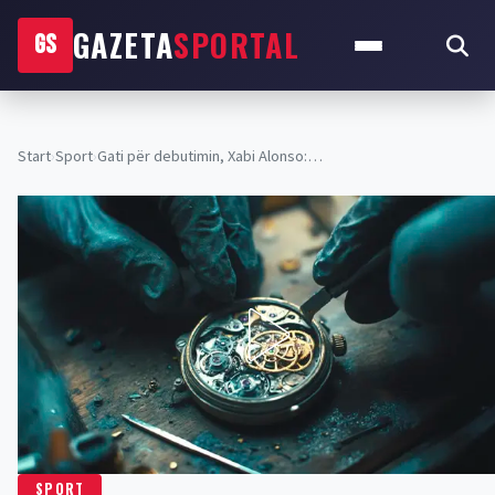
GAZETA
SPORTAL
GS
Start
›
Sport
›
Gati për debutimin, Xabi Alonso:…
SPORT