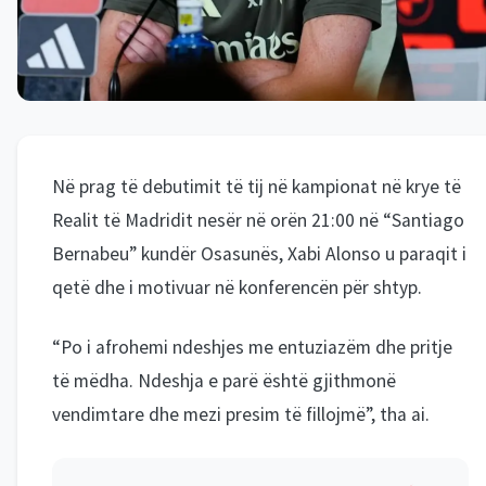
Në prag të debutimit të tij në kampionat në krye të
Realit të Madridit nesër në orën 21:00 në “Santiago
Bernabeu” kundër Osasunës, Xabi Alonso u paraqit i
qetë dhe i motivuar në konferencën për shtyp.
“Po i afrohemi ndeshjes me entuziazëm dhe pritje
të mëdha. Ndeshja e parë është gjithmonë
vendimtare dhe mezi presim të fillojmë”, tha ai.