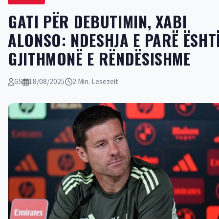
GATI PËR DEBUTIMIN, XABI
ALONSO: NDESHJA E PARË ËSHT
GJITHMONË E RËNDËSISHME
GS
18/08/2025
2 Min. Lesezeit