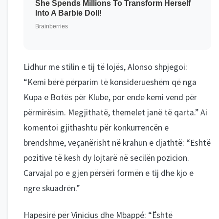
Lidhur me stilin e tij të lojës, Alonso shpjegoi:
“Kemi bërë përparim të konsiderueshëm që nga
Kupa e Botës për Klube, por ende kemi vend për
përmirësim. Megjithatë, themelet janë të qarta.” Ai
komentoi gjithashtu për konkurrencën e
brendshme, veçanërisht në krahun e djathtë: “Është
pozitive të kesh dy lojtarë në secilën pozicion.
Carvajal po e gjen përsëri formën e tij dhe kjo e
ngre skuadrën.”
Hapësirë për Vinicius dhe Mbappé: “Është