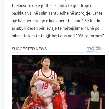
thelbësore që e gjithë skuadra të qëndrojë e
bashkuar, si në sulm ashtu edhe në mbrojtje. Është
një hap përpara që e kemi bërë tashmë.” Së fundmi,
ai mbylli derën për lëvizje të mëtejshme: “Unë po
mbështetem te të gjithë; i dua në 100% të formës”