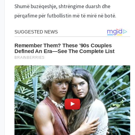
Shumë buzëqeshje, shtrëngime duarsh dhe
përqafime për futbollistin më të mirë në botë.