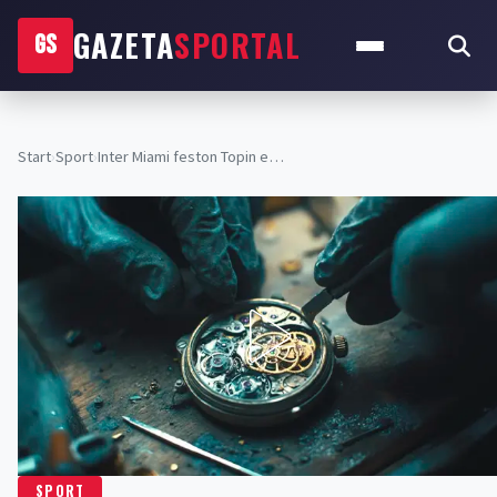
GAZETA
SPORTAL
GS
Start
›
Sport
›
Inter Miami feston Topin e…
SPORT