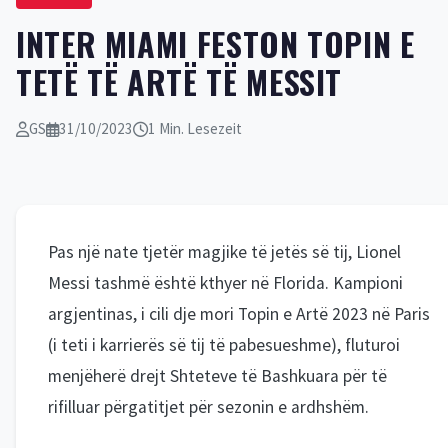
INTER MIAMI FESTON TOPIN E
TETË TË ARTË TË MESSIT
GS
31/10/2023
1 Min. Lesezeit
Pas një nate tjetër magjike të jetës së tij, Lionel
Messi tashmë është kthyer në Florida. Kampioni
argjentinas, i cili dje mori Topin e Artë 2023 në Paris
(i teti i karrierës së tij të pabesueshme), fluturoi
menjëherë drejt Shteteve të Bashkuara për të
rifilluar përgatitjet për sezonin e ardhshëm.