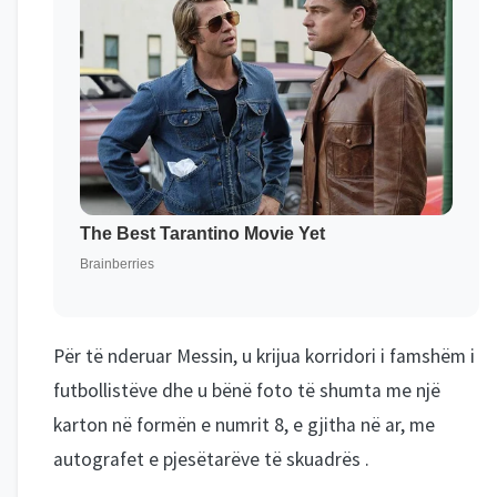
Për të nderuar Messin, u krijua korridori i famshëm i
futbollistëve dhe u bënë foto të shumta me një
karton në formën e numrit 8, e gjitha në ar, me
autografet e pjesëtarëve të skuadrës .