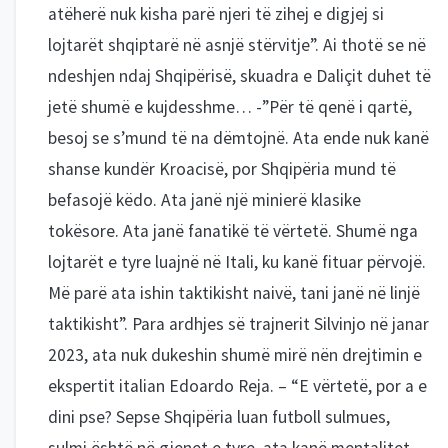
atëherë nuk kisha parë njeri të zihej e digjej si
lojtarët shqiptarë në asnjë stërvitje”. Ai thotë se në
ndeshjen ndaj Shqipërisë, skuadra e Daliçit duhet të
jetë shumë e kujdesshme… -”Për të qenë i qartë,
besoj se s’mund të na dëmtojnë. Ata ende nuk kanë
shanse kundër Kroacisë, por Shqipëria mund të
befasojë këdo. Ata janë një minierë klasike
tokësore. Ata janë fanatikë të vërtetë. Shumë nga
lojtarët e tyre luajnë në Itali, ku kanë fituar përvojë.
Më parë ata ishin taktikisht naivë, tani janë në linjë
taktikisht”. Para ardhjes së trajnerit Silvinjo në janar
2023, ata nuk dukeshin shumë mirë nën drejtimin e
ekspertit italian Edoardo Reja. – “E vërtetë, por a e
dini pse? Sepse Shqipëria luan futboll sulmues,