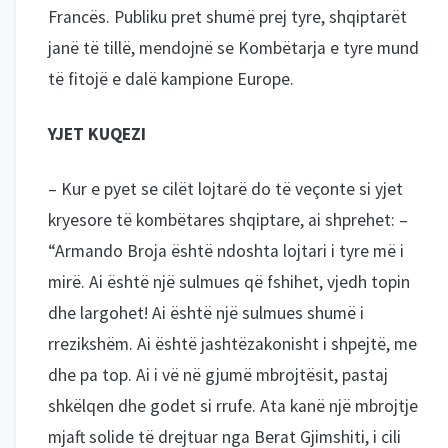
Francës. Publiku pret shumë prej tyre, shqiptarët
janë të tillë, mendojnë se Kombëtarja e tyre mund
të fitojë e dalë kampione Europe.
YJET KUQEZI
– Kur e pyet se cilët lojtarë do të veçonte si yjet
kryesore të kombëtares shqiptare, ai shprehet: –
“Armando Broja është ndoshta lojtari i tyre më i
mirë. Ai është një sulmues që fshihet, vjedh topin
dhe largohet! Ai është një sulmues shumë i
rrezikshëm. Ai është jashtëzakonisht i shpejtë, me
dhe pa top. Ai i vë në gjumë mbrojtësit, pastaj
shkëlqen dhe godet si rrufe. Ata kanë një mbrojtje
mjaft solide të drejtuar nga Berat Gjimshiti, i cili