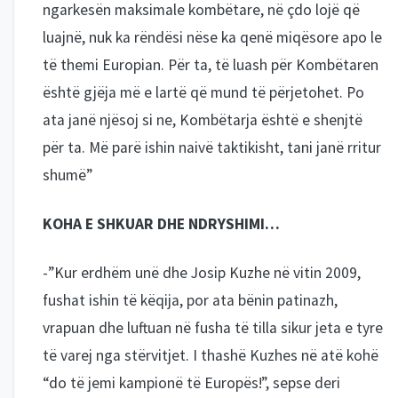
ngarkesën maksimale kombëtare, në çdo lojë që
luajnë, nuk ka rëndësi nëse ka qenë miqësore apo le
të themi Europian. Për ta, të luash për Kombëtaren
është gjëja më e lartë që mund të përjetohet. Po
ata janë njësoj si ne, Kombëtarja është e shenjtë
për ta. Më parë ishin naivë taktikisht, tani janë rritur
shumë”
KOHA E SHKUAR DHE NDRYSHIMI…
-”Kur erdhëm unë dhe Josip Kuzhe në vitin 2009,
fushat ishin të këqija, por ata bënin patinazh,
vrapuan dhe luftuan në fusha të tilla sikur jeta e tyre
të varej nga stërvitjet. I thashë Kuzhes në atë kohë
“do të jemi kampionë të Europës!”, sepse deri