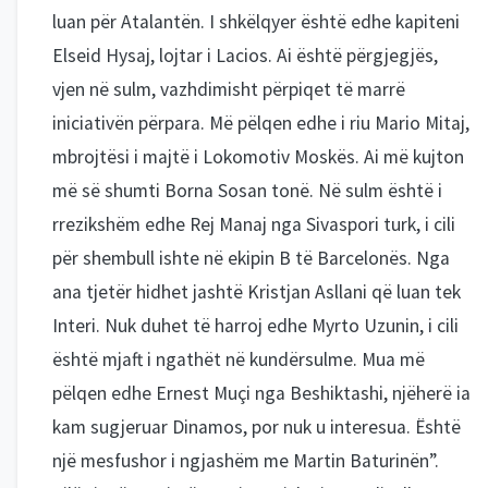
luan për Atalantën. I shkëlqyer është edhe kapiteni
Elseid Hysaj, lojtar i Lacios. Ai është përgjegjës,
vjen në sulm, vazhdimisht përpiqet të marrë
iniciativën përpara. Më pëlqen edhe i riu Mario Mitaj,
mbrojtësi i majtë i Lokomotiv Moskës. Ai më kujton
më së shumti Borna Sosan tonë. Në sulm është i
rrezikshëm edhe Rej Manaj nga Sivaspori turk, i cili
për shembull ishte në ekipin B të Barcelonës. Nga
ana tjetër hidhet jashtë Kristjan Asllani që luan tek
Interi. Nuk duhet të harroj edhe Myrto Uzunin, i cili
është mjaft i ngathët në kundërsulme. Mua më
pëlqen edhe Ernest Muçi nga Beshiktashi, njëherë ia
kam sugjeruar Dinamos, por nuk u interesua. Është
një mesfushor i ngjashëm me Martin Baturinën”.