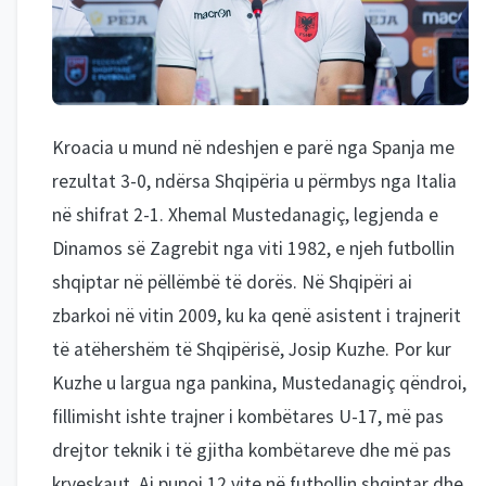
Kroacia u mund në ndeshjen e parë nga Spanja me
rezultat 3-0, ndërsa Shqipëria u përmbys nga Italia
në shifrat 2-1. Xhemal Mustedanagiç, legjenda e
Dinamos së Zagrebit nga viti 1982, e njeh futbollin
shqiptar në pëllëmbë të dorës. Në Shqipëri ai
zbarkoi në vitin 2009, ku ka qenë asistent i trajnerit
të atëhershëm të Shqipërisë, Josip Kuzhe. Por kur
Kuzhe u largua nga pankina, Mustedanagiç qëndroi,
fillimisht ishte trajner i kombëtares U-17, më pas
drejtor teknik i të gjitha kombëtareve dhe më pas
kryeskaut. Ai punoi 12 vite në futbollin shqiptar dhe