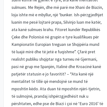
sulmi është në gjenet e tyre, ata kanë mentalitet
sulmues. Me Rejën, dhe më parë me Xhani de Biazin,
loja ishte më e mbyllur, një ‘bunker. Ish-përzgjedhjet
luanin me pesë lojtarë prapa, Silvinjo luan me katër,
ata kanë sulmues krahu. Fitoret kundër Republikës
Çeke dhe Polonisë në grupin e tyre kualifikues për
Kampionatin Europian treguan se Shqipëria mund
të luajë mirë dhe të jetë e fuqishme”. Çfarë pret
realisht publiku shqiptar nga turneu në Gjermani,
pasi në grup me Spanjën, Italinë dhe Kroacinë kanë
patjetër statusin e jo favoritit? – “Ata kanë një
mentalitet të tillë që mendojnë se mund të
mposhtin këdo. Ata duan të mposhtin njëri-tjetrin,
të sulmojnë, prandaj ishpërzgjedhësit nuk u
përshtaten, edhe pse de Biazi i çoi në ‘Euro 2016’ të