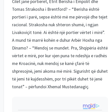
Cilët janë portierët, Etrit Berisha i Empolit dhe
Tomas Strakosha i Brentford? – “Berisha është
portieri i parë, sepse është më me përvojë dhe tejet
racional. Strakosha nuk shteron shumë, i ngjan
Livakoviçit tonë. Ai është një portier vërtet i mirë”.
A mund të marrë kohën e duhur Arbër Hoxha nga
Dinamo? – “Mendoj se mundet. Pra, Shqipëria është
vërtet e mirë, por kur vjen puna te ndeshja e radhës
me Kroacinë, nuk mendoj se kanë çfarë të
shpresojnë, jemi akoma më mirë. Sigurisht që duhet
të jemi të kujdesshëm, por tri pikët duhet të jenë
tonat” – përfundoi Xhemal Mustedanagiç.