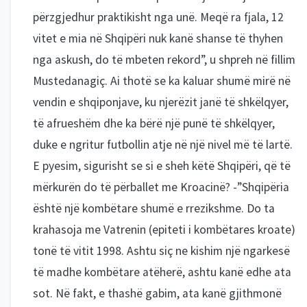
përzgjedhur praktikisht nga unë. Meqë ra fjala, 12
vitet e mia në Shqipëri nuk kanë shanse të thyhen
nga askush, do të mbeten rekord”, u shpreh në fillim
Mustedanagiç. Ai thotë se ka kaluar shumë mirë në
vendin e shqiponjave, ku njerëzit janë të shkëlqyer,
të afrueshëm dhe ka bërë një punë të shkëlqyer,
duke e ngritur futbollin atje në një nivel më të lartë.
E pyesim, sigurisht se si e sheh këtë Shqipëri, që të
mërkurën do të përballet me Kroacinë? -”Shqipëria
është një kombëtare shumë e rrezikshme. Do ta
krahasoja me Vatrenin (epiteti i kombëtares kroate)
tonë të vitit 1998. Ashtu siç ne kishim një ngarkesë
të madhe kombëtare atëherë, ashtu kanë edhe ata
sot. Në fakt, e thashë gabim, ata kanë gjithmonë