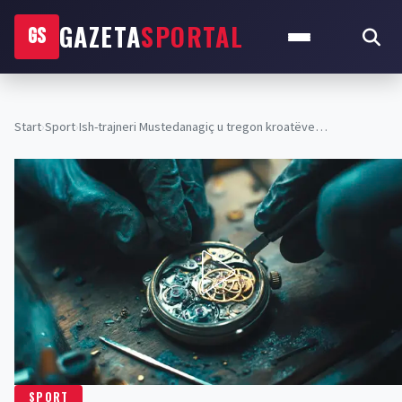
GAZETA
SPORTAL
GS
Start
›
Sport
›
Ish-trajneri Mustedanagiç u tregon kroatëve…
SPORT