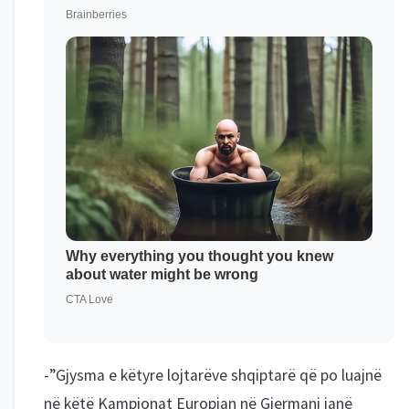
-”Gjysma e këtyre lojtarëve shqiptarë që po luajnë
në këtë Kampionat Europian në Gjermani janë