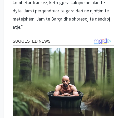
kombëtar francez, këto gjëra kalojnë në plan të
dytë. Jam i përqëndruar te gara deri në njoftim të
mëtejshëm. Jam te Barça dhe shpresoj të qëndroj
atje.”