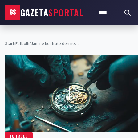
GAZETA
SPORTAL
GS
Start
›
Futboll
›
“Jam në kontratë deri në…
FUTBOLL