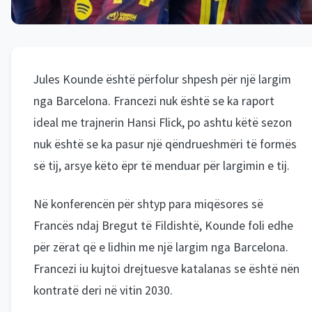
Jules Kounde është përfolur shpesh për një largim
nga Barcelona. Francezi nuk është se ka raport
ideal me trajnerin Hansi Flick, po ashtu këtë sezon
nuk është se ka pasur një qëndrueshmëri të formës
së tij, arsye këto ëpr të menduar për largimin e tij.
Në konferencën për shtyp para miqësores së
Francës ndaj Bregut të Fildishtë, Kounde foli edhe
për zërat që e lidhin me një largim nga Barcelona.
Francezi iu kujtoi drejtuesve katalanas se është nën
kontratë deri në vitin 2030.