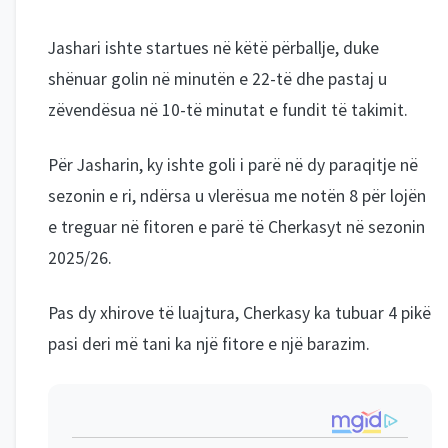
Jashari ishte startues në këtë përballje, duke
shënuar golin në minutën e 22-të dhe pastaj u
zëvendësua në 10-të minutat e fundit të takimit.
Për Jasharin, ky ishte goli i parë në dy paraqitje në
sezonin e ri, ndërsa u vlerësua me notën 8 për lojën
e treguar në fitoren e parë të Cherkasyt në sezonin
2025/26.
Pas dy xhirove të luajtura, Cherkasy ka tubuar 4 pikë
pasi deri më tani ka një fitore e një barazim.