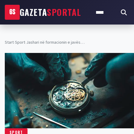
GAZETA
SPORTAL
GS
Start
›
Sport
›
Jashari në formacionin e javës…
SPORT