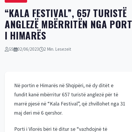
“KALA FESTIVAL”, 657 TURISTË
ANGLEZË MBËRRITËN NGA PORT
I HIMARËS
GS
02/06/2023
2 Min. Lesezeit
Në portin e Himarës në Shqipëri, në dy ditët e
fundit kanë mbërritur 657 turistë anglezë për të
marrë pjesë në “Kala Festival”, që zhvillohet nga 31
maj deri më 6 qershor.
Porti i Vlorës bëri të ditur se “vazhdojnë të