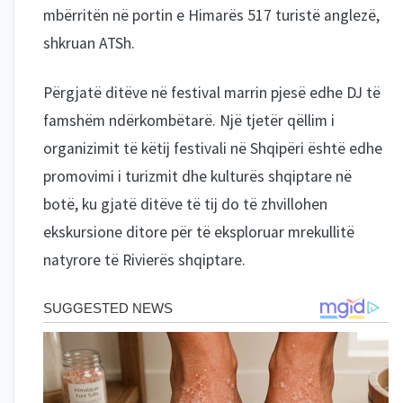
mbërritën në portin e Himarës 517 turistë anglezë,
shkruan ATSh.
Përgjatë ditëve në festival marrin pjesë edhe DJ të
famshëm ndërkombëtarë. Një tjetër qëllim i
organizimit të këtij festivali në Shqipëri është edhe
promovimi i turizmit dhe kulturës shqiptare në
botë, ku gjatë ditëve të tij do të zhvillohen
ekskursione ditore për të eksploruar mrekullitë
natyrore të Rivierës shqiptare.