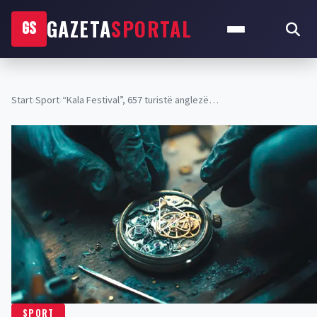
GAZETA
SPORTAL
GS
Start
›
Sport
›
“Kala Festival”, 657 turistë anglezë…
SPORT