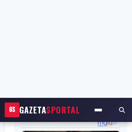
më herët edhe Pejën.
Ai ka qenë trajner edhe i disa skuadrave si Maccabi
Tel Aviv, Hapoel Afula e Maccabi Haifa.