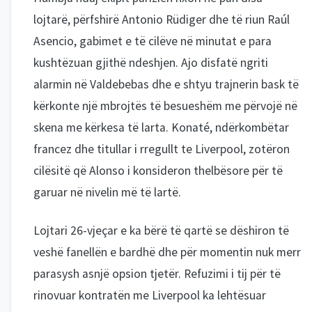
lojtarë, përfshirë Antonio Rüdiger dhe të riun Raúl
Asencio, gabimet e të cilëve në minutat e para
kushtëzuan gjithë ndeshjen. Ajo disfatë ngriti
alarmin në Valdebebas dhe e shtyu trajnerin bask të
kërkonte një mbrojtës të besueshëm me përvojë në
skena me kërkesa të larta. Konaté, ndërkombëtar
francez dhe titullar i rregullt te Liverpool, zotëron
cilësitë që Alonso i konsideron thelbësore për të
garuar në nivelin më të lartë.
Lojtari 26-vjeçar e ka bërë të qartë se dëshiron të
veshë fanellën e bardhë dhe për momentin nuk merr
parasysh asnjë opsion tjetër. Refuzimi i tij për të
rinovuar kontratën me Liverpool ka lehtësuar