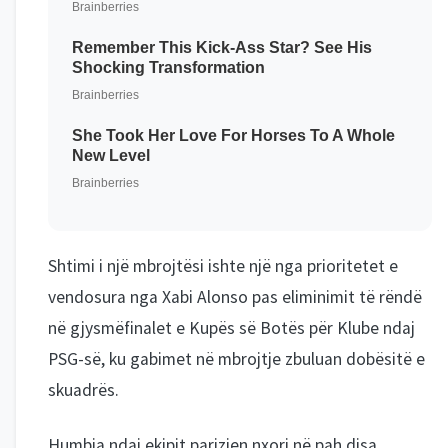
Shtimi i një mbrojtësi ishte një nga prioritetet e
vendosura nga Xabi Alonso pas eliminimit të rëndë
në gjysmëfinalet e Kupës së Botës për Klube ndaj
PSG-së, ku gabimet në mbrojtje zbuluan dobësitë e
skuadrës.
Humbja ndaj ekipit parizien nxori në pah disa