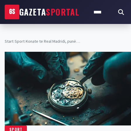
GAZETA
SPORTAL
GS
Start
›
Sport
›
Konate te Real Madridi, punë…
SPORT