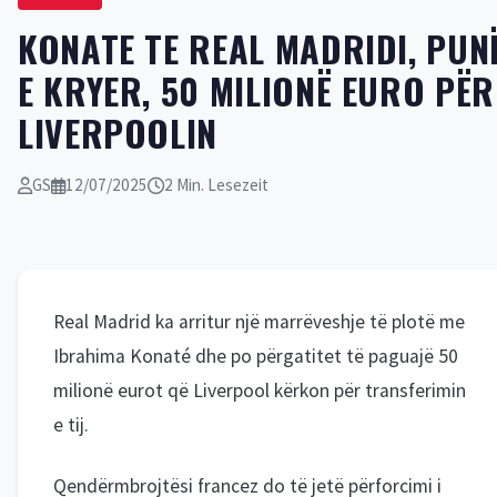
KONATE TE REAL MADRIDI, PUN
E KRYER, 50 MILIONË EURO PËR
LIVERPOOLIN
GS
12/07/2025
2 Min. Lesezeit
Real Madrid ka arritur një marrëveshje të plotë me
Ibrahima Konaté dhe po përgatitet të paguajë 50
milionë eurot që Liverpool kërkon për transferimin
e tij.
Qendërmbrojtësi francez do të jetë përforcimi i