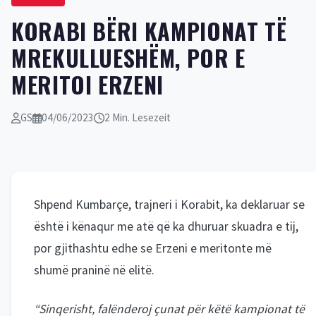
KORABI BËRI KAMPIONAT TË
MREKULLUESHËM, POR E
MERITOI ERZENI
GS
04/06/2023
2 Min. Lesezeit
Shpend Kumbarçe, trajneri i Korabit, ka deklaruar se
është i kënaqur me atë që ka dhuruar skuadra e tij,
por gjithashtu edhe se Erzeni e meritonte më
shumë praninë në elitë.
“Sinqerisht, falënderoj çunat për këtë kampionat të