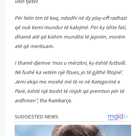
vitin tjetër.
Për fatin tim të keq, ndodhi në dy play-off radhazi
që nuk kemi mundur të kalojmë. Por ky ishte fati,
dhamë atë që kishim mundësi të jepnim, morëm
atë që merituam.
I thamë djemve ‘mos u mërzitni, ky është futbolli.
Në fushë ka vetëm një fitues, jo të gjithë fitojnë’.
Jemi ekipi me moshë më të re në Kategorinë e
Parë, është një bosht të rinjsh që premton për të
ardhmen”,
tha Kumbarçe.