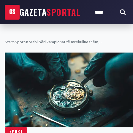
GAZETA
SPORTAL
GS
Start
›
Sport
›
Korabi bëri kampionat të mrekullueshëm,…
SPORT