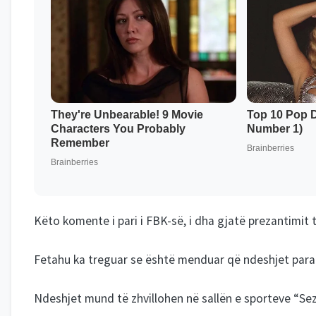
Këto komente i pari i FBK-së, i dha gjatë prezantimit t
Fetahu ka treguar se është menduar që ndeshjet paraku
Ndeshjet mund të zhvillohen në sallën e sporteve “Sezai