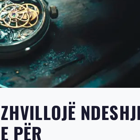
 ZHVILLOJË NDESHJ
E PËR