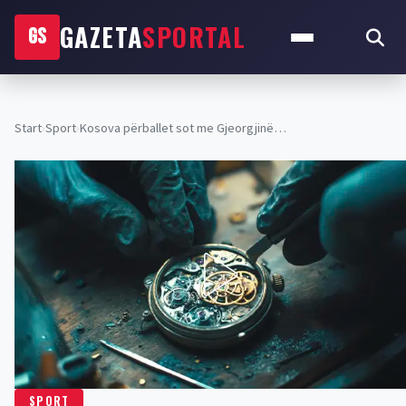
GAZETA
SPORTAL
GS
Start
›
Sport
›
​Kosova përballet sot me Gjeorgjinë…
SPORT