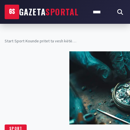
GAZETA
SPORTAL
GS
Start
›
Sport
›
Kounde pritet ta vesh këtë…
SPORT