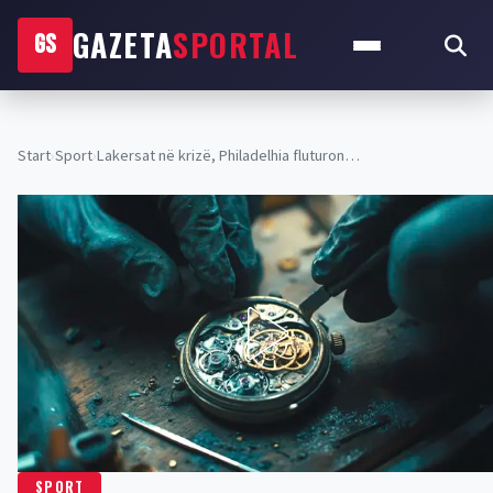
GAZETA
SPORTAL
GS
Start
›
Sport
›
Lakersat në krizë, Philadelhia fluturon…
SPORT