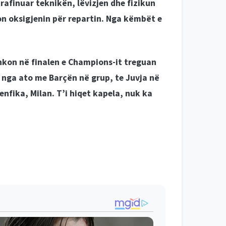
 rafinuar teknikën, lëvizjen dhe fizikun
ton oksigjenin për repartin. Nga këmbët e
hkon në finalen e Champions-it treguan
e, nga ato me Barçën në grup, te Juvja në
nfika, Milan. T’i hiqet kapela, nuk ka