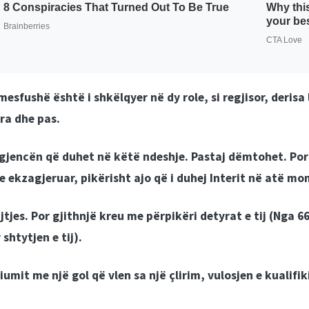
mesfushë është i shkëlqyer në dy role, si regjisor, derisa
ra dhe pas.
igjencën që duhet në këtë ndeshje. Pastaj dëmtohet. Por n
e ekzagjeruar, pikërisht ajo që i duhej Interit në atë mo
tjes. Por gjithnjë kreu me përpikëri detyrat e tij (
Nga 66
shtytjen e tij).
umit me një gol që vlen sa një çlirim, vulosjen e kualifik