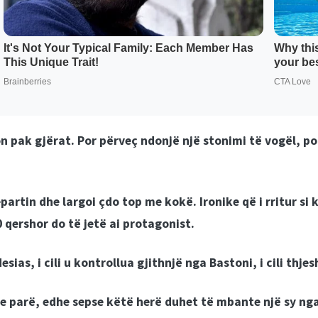
 pak gjërat. Por përveç ndonjë një stonimi të vogël, po
rtin dhe largoi çdo top me kokë. Ironike që i rritur si 
 qershor do të jetë ai protagonist.
sias, i cili u kontrollua gjithnjë nga Bastoni, i cili thje
 parë, edhe sepse këtë herë duhet të mbante një sy nga 