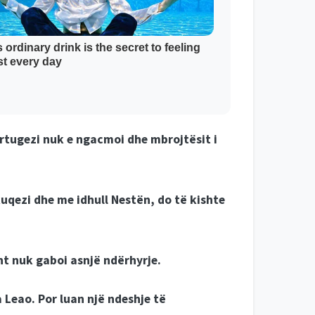
rtugezi nuk e ngacmoi dhe mbrojtësit i
kuqezi dhe me idhull Nestën, do të kishte
sht nuk gaboi asnjë ndërhyrje.
Leao. Por luan një ndeshje të