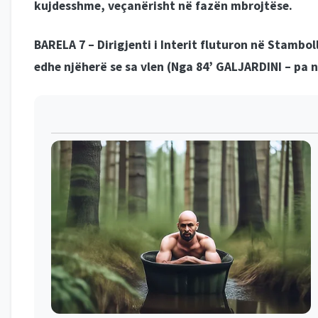
kujdesshme, veçanërisht në fazën mbrojtëse.
BARELA 7 –
Dirigjenti i Interit fluturon në Stambol
edhe njëherë se sa vlen (
Nga 84’ GALJARDINI –
pa n