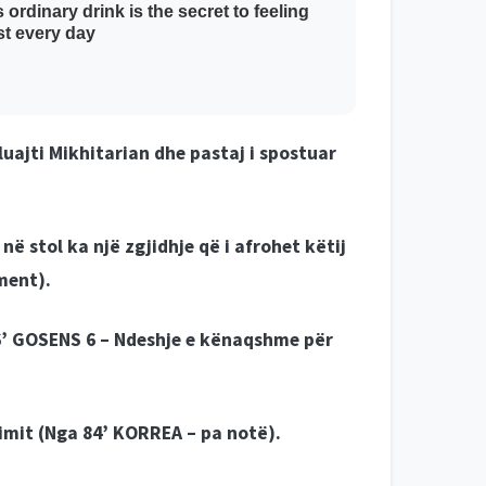
 luajti Mikhitarian dhe pastaj i spostuar
ë stol ka një zgjidhje që i afrohet këtij
ment).
’ GOSENS 6 –
Ndeshje e kënaqshme për
imit (
Nga 84’ KORREA –
pa notë).