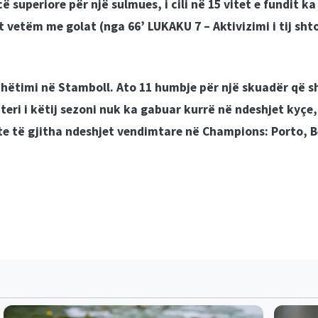
superiore për një sulmues, i cili në 15 vitet e fundit ka
t vetëm me golat (
nga 66’ LUKAKU 7 –
Aktivizimi i tij sh
hëtimi në Stamboll. Ato 11 humbje për një skuadër që s
Interi i këtij sezoni nuk ka gabuar kurrë në ndeshjet kyç
te të gjitha ndeshjet vendimtare në Champions: Porto, Be