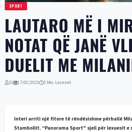
SPORT
LAUTARO MË I MIR
NOTAT QË JANË VL
DUELIT ME MILAN
GS
17/05/2023
3 Min. Lesezeit
Interi arriti një fitore të rëndësishme përballë M
Stambollit. “Panorama Sport” sjell për lexuesit e 