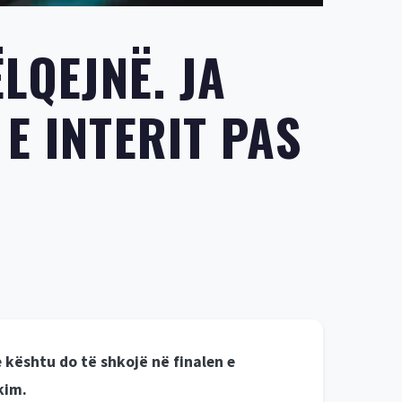
LQEJNË. JA
E INTERIT PAS
e kështu do të shkojë në finalen e
kim.