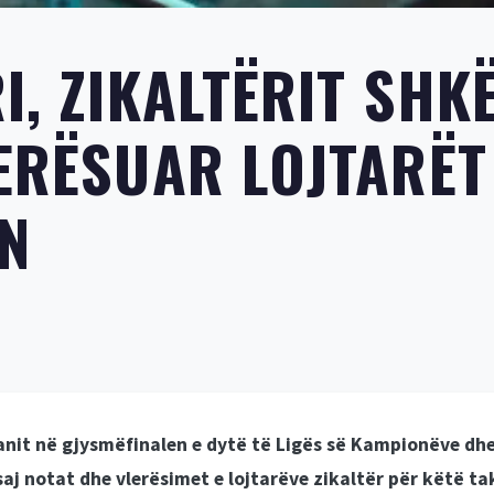
I, ZIKALTËRIT SHKË
ERËSUAR LOJTARËT 
IN
ilanit në gjysmëfinalen e dytë të Ligës së Kampionëve dh
saj notat dhe vlerësimet e lojtarëve zikaltër për këtë ta