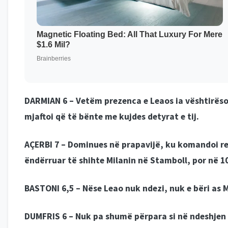
DARMIAN 6 –
Vetëm prezenca e Leaos ia vështirëson
mjaftoi që të bënte me kujdes detyrat e tij.
AÇERBI 7 –
Dominues në prapavijë, ku komandoi repa
ëndërruar të shihte Milanin në Stamboll, por në 10
BASTONI 6,5 –
Nëse Leao nuk ndezi, nuk e bëri as Me
DUMFRIS 6 –
Nuk pa shumë përpara si në ndeshjen e