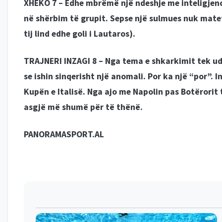
XHEKO 7 –
Edhe mbrëmë një ndeshje me inteligjencë 
në shërbim të grupit. Sepse një sulmues nuk mate
tij lind edhe goli i Lautaros).
TRAJNERI INZAGI 8 –
Nga tema e shkarkimit tek ud
se ishin sinqerisht një anomali. Por ka një “por”. 
Kupën e Italisë. Nga ajo me Napolin pas Botërorit 
asgjë më shumë për të thënë.
PANORAMASPORT.AL