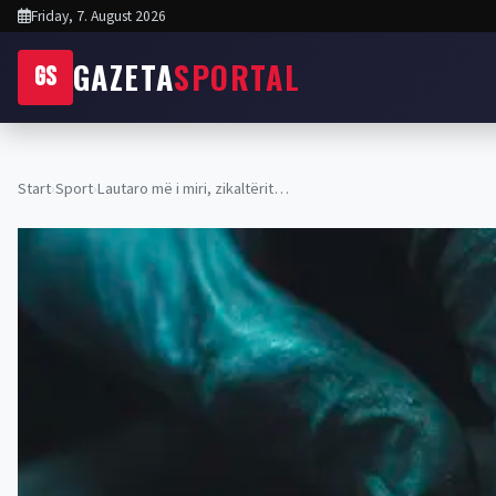
Friday, 7. August 2026
GAZETA
SPORTAL
GS
Start
›
Sport
›
Lautaro më i miri, zikaltërit…