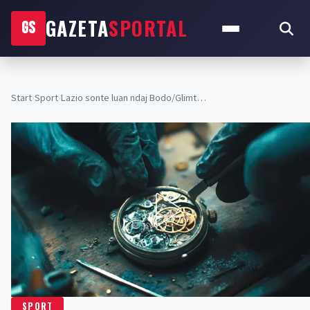
GAZETA
SPORTAL
GS
Start
›
Sport
›
Lazio sonte luan ndaj Bodo/Glimt…
SPORT