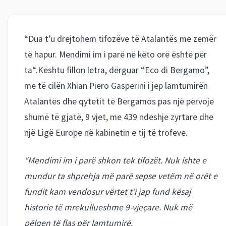
“Dua t’u drejtohem tifozëve të Atalantës me zemër
të hapur. Mendimi im i parë në këto orë është për
ta“.Kështu fillon letra, dërguar “Eco di Bergamo”,
me të cilën Xhian Piero Gasperini i jep lamtumirën
Atalantës dhe qytetit të Bergamos pas një përvoje
shumë të gjatë, 9 vjet, me 439 ndeshje zyrtare dhe
një Ligë Europe në kabinetin e tij të trofeve.
“Mendimi im i parë shkon tek tifozët. Nuk ishte e
mundur ta shprehja më parë sepse vetëm në orët e
fundit kam vendosur vërtet t’i jap fund kësaj
historie të mrekullueshme 9-vjeçare. Nuk më
pëlqen të flas për lamtumirë.