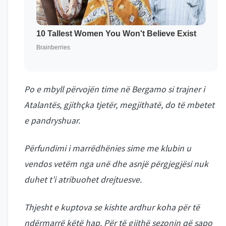
Po e mbyll përvojën time në Bergamo si trajner i
Atalantës, gjithçka tjetër, megjithatë, do të mbetet
e pandryshuar.
Përfundimi i marrëdhënies sime me klubin u
vendos vetëm nga unë dhe asnjë përgjegjësi nuk
duhet t’i atribuohet drejtuesve.
Thjesht e kuptova se kishte ardhur koha për të
ndërmarrë këtë hap. Për të gjithë sezonin që sapo