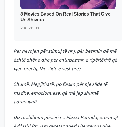
Për nevojën për stimuj të rinj, për besimin që më
është dhënë dhe për entuziazmin e ripërtërirë që
vjen prej tij. Një sfidë e vështirë?
Shumë. Megjithatë, po flasim për një sfidë të
madhe, emocionuese, që më jep shumë
adrenalinë.
Do të shihemi përsëri në Piazza Pontida, premtoj!
Adòss!!! Ps: Jam qytetar nderi i Bergamos dhe