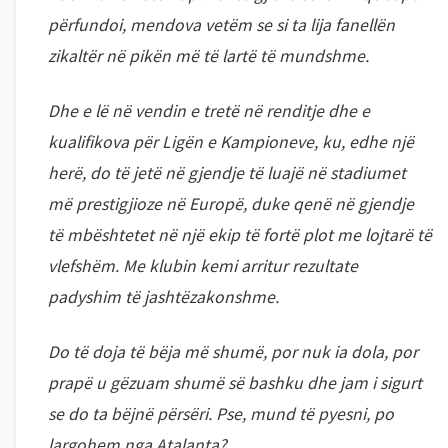
përfundoi, mendova vetëm se si ta lija fanellën
zikaltër në pikën më të lartë të mundshme.
Dhe e lë në vendin e tretë në renditje dhe e
kualifikova për Ligën e Kampioneve, ku, edhe një
herë, do të jetë në gjendje të luajë në stadiumet
më prestigjioze në Europë, duke qenë në gjendje
të mbështetet në një ekip të fortë plot me lojtarë të
vlefshëm. Me klubin kemi arritur rezultate
padyshim të jashtëzakonshme.
Do të doja të bëja më shumë, por nuk ia dola, por
prapë u gëzuam shumë së bashku dhe jam i sigurt
se do ta bëjnë përsëri. Pse, mund të pyesni, po
largohem nga Atalanta?