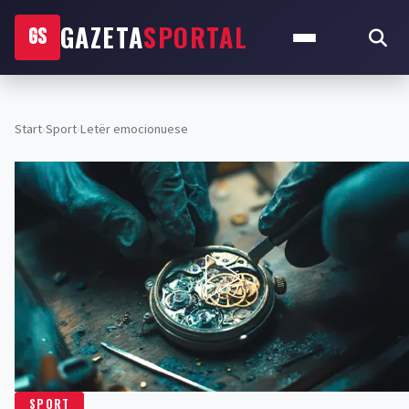
GAZETA
SPORTAL
GS
Start
›
Sport
›
Letër emocionuese
SPORT