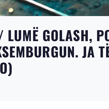
″/ LUMË GOLASH, 
SEMBURGUN. JA TË
O)