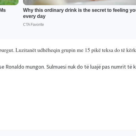
rgut. Luzitanët udhëheqin grupin me 15 pikë teksa do të kërkoj
k se Ronaldo mungon. Sulmuesi nuk do të luajë pas numrit të 