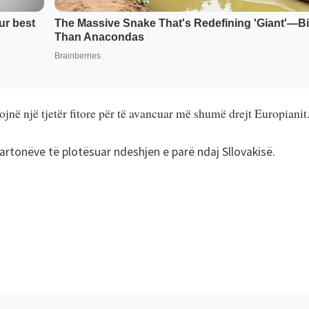
në një tjetër fitore për të avancuar më shumë drejt Europianit
kartonëve të plotësuar ndeshjen e parë ndaj Sllovakisë.