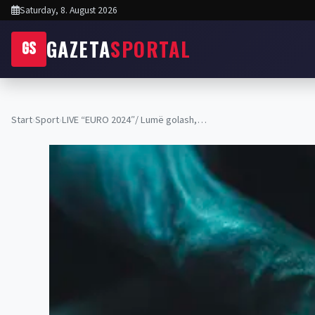
Saturday, 8. August 2026
GAZETA
SPORTAL
GS
Start
›
Sport
›
LIVE “EURO 2024″/ Lumë golash,…