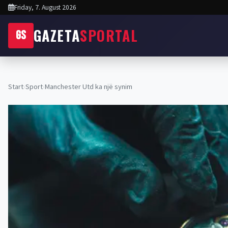
Friday, 7. August 2026
GAZETA
SPORTAL
GS
Start
›
Sport
›
Manchester Utd ka një synim