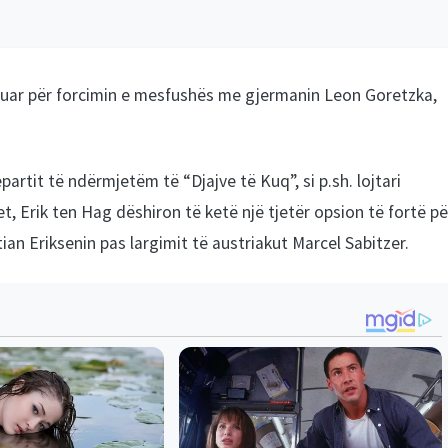
suar për forcimin e mesfushës me gjermanin Leon Goretzka,
partit të ndërmjetëm të “Djajve të Kuq”, si p.sh. lojtari
, Erik ten Hag dëshiron të ketë një tjetër opsion të fortë pë
an Eriksenin pas largimit të austriakut Marcel Sabitzer.