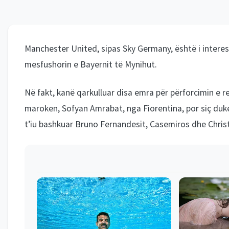
Manchester United, sipas Sky Germany, është i intere
mesfushorin e Bayernit të Mynihut.
Në fakt, kanë qarkulluar disa emra për përforcimin e re
maroken, Sofyan Amrabat, nga Fiorentina, por siç duket
t’iu bashkuar Bruno Fernandesit, Casemiros dhe Christi