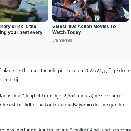
ë planet e Thomas Tuchelit për sezonin 2023/24, gjë që do të
jen e tij.
Mannschaft”, luajti 40 ndeshje (2,554 minuta) në sezonin e
 dhe është i lidhur në kontratë me Bayernin deri në qershor
o, pasi përfundoi kontratën me Schalke 04 në fund të sezoni