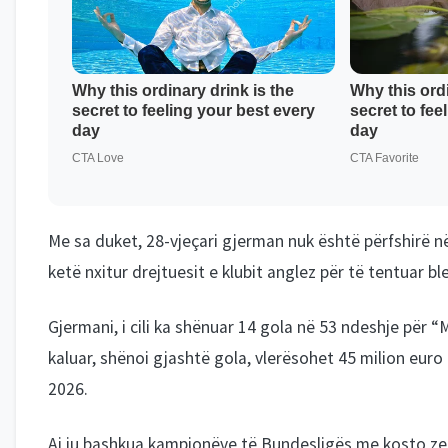
Me sa duket, 28-vjeçari gjerman nuk është përfshirë n
ketë nxitur drejtuesit e klubit anglez për të tentuar bler
Gjermani, i cili ka shënuar 14 gola në 53 ndeshje për “
kaluar, shënoi gjashtë gola, vlerësohet 45 milion euro
2026.
Ai iu bashkua kampionëve të Bundesligës me kosto zer