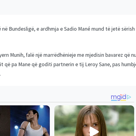
ë në Bundesligë, e ardhmja e Sadio Mané mund të jetë sërish
yern Munih, falë një marrëdhënieje me mjedisin bavarez që n
dit që pa Mane që goditi partnerin e tij Leroy Sane, pas humbj
.