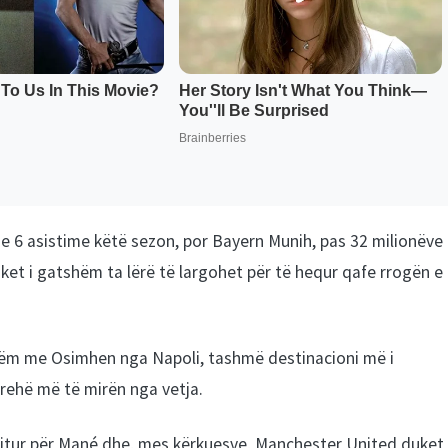
e 6 asistime këtë sezon, por Bayern Munih, pas 32 milionëve 
ket i gatshëm ta lërë të largohet për të hequr qafe rrogën e t
ëm me Osimhen nga Napoli, tashmë destinacioni më i
rehë më të mirën nga vetja.
titur për Mané dhe, mes kërkuesve, Manchester United duket