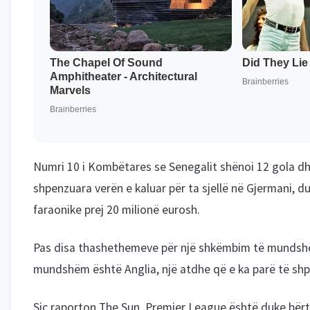
Numri 10 i Kombëtares se Senegalit shënoi 12 gola dh
shpenzuara verën e kaluar për ta sjellë në Gjermani, du
faraonike prej 20 milionë eurosh.
Pas disa thashethemeve për një shkëmbim të mundsh
mundshëm është Anglia, një atdhe që e ka parë të shp
Siç raporton The Sun, Premier League është duke bër