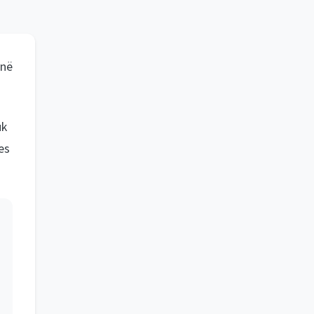
 në
uk
es