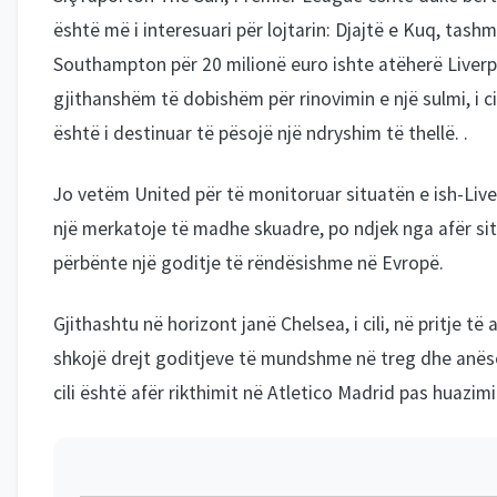
është më i interesuari për lojtarin: Djajtë e Kuq, tash
Southampton për 20 milionë euro ishte atëherë Liverpoo
gjithanshëm të dobishëm për rinovimin e një sulmi, i 
është i destinuar të pësojë një ndryshim të thellë. .
Jo vetëm United për të monitoruar situatën e ish-Li
një merkatoje të madhe skuadre, po ndjek nga afër sit
përbënte një goditje të rëndësishme në Evropë.
Gjithashtu në horizont janë Chelsea, i cili, në pritje t
shkojë drejt goditjeve të mundshme në treg dhe anësor
cili është afër rikthimit në Atletico Madrid pas huazimi