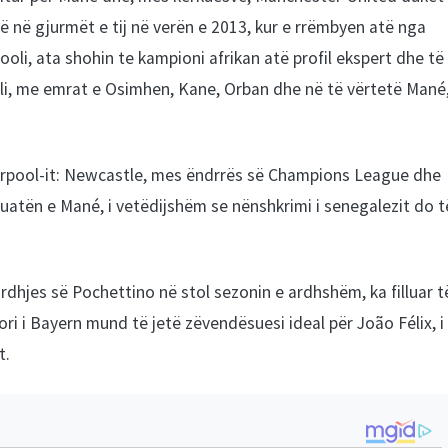
më në gjurmët e tij në verën e 2013, kur e rrëmbyen atë nga
li, ata shohin te kampioni afrikan atë profil ekspert dhe të
cili, me emrat e Osimhen, Kane, Orban dhe në të vërtetë Mané
verpool-it: Newcastle, mes ëndrrës së Champions League dhe
uatën e Mané, i vetëdijshëm se nënshkrimi i senegalezit do t
ë ardhjes së Pochettino në stol sezonin e ardhshëm, ka filluar t
i i Bayern mund të jetë zëvendësuesi ideal për João Félix, i
t.