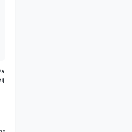
të
ij
 se