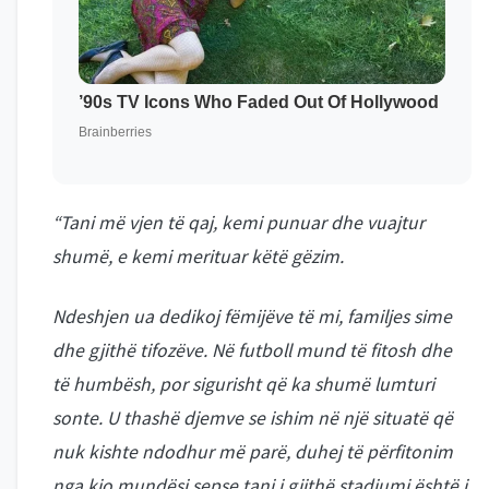
“Tani më vjen të qaj, kemi punuar dhe vuajtur
shumë, e kemi merituar këtë gëzim.
Ndeshjen ua dedikoj fëmijëve të mi, familjes sime
dhe gjithë tifozëve. Në futboll mund të fitosh dhe
të humbësh, por sigurisht që ka shumë lumturi
sonte. U thashë djemve se ishim në një situatë që
nuk kishte ndodhur më parë, duhej të përfitonim
nga kjo mundësi sepse tani i gjithë stadiumi është i