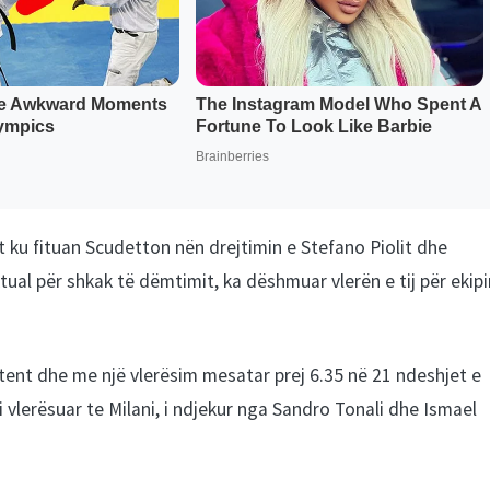
 ku fituan Scudetton nën drejtimin e Stefano Piolit dhe
ual për shkak të dëmtimit, ka dëshmuar vlerën e tij për ekipi
tent dhe me një vlerësim mesatar prej 6.35 në 21 ndeshjet e
 i vlerësuar te Milani, i ndjekur nga Sandro Tonali dhe Ismael