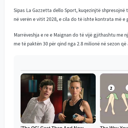
Sipas La Gazzetta dello Sport, kuqezinjtë shpresojnë t
në verën e vitit 2028, e cila do të ishte kontrata më e 
Marrëveshja e re e Maignan do të vijë gjithashtu me një 
me të paktën 30 për qind nga 2.8 milionë në sezon që a