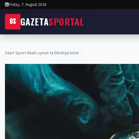
Friday, 7. August 2026
GAZETA
SPORTAL
GS
Start
›
Sport
›
Mialn synon ta blindojë këtë…