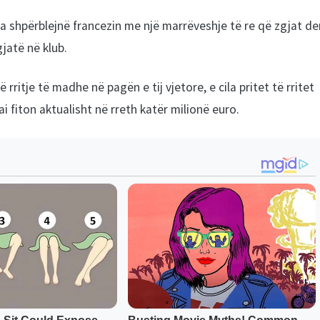
a shpërblejnë francezin me një marrëveshje të re që zgjat de
gjatë në klub.
rritje të madhe në pagën e tij vjetore, e cila pritet të rritet
i fiton aktualisht në rreth katër milionë euro.