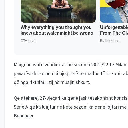
Maignan ishte vendimtar në sezonin 2021/22 të Milanit
pavarësisht se humbi një pjesë të madhe të sezonit akt
që nga rikthimi i tij në muajin shkurt.
Që atëherë, 27-vjeçari ka qenë jashtëzakonisht konsis
Serie A që ka luajtur në këtë sezon, ka qenë lojtari më
Bennacer.