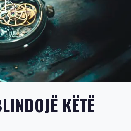
BLINDOJË KËTË