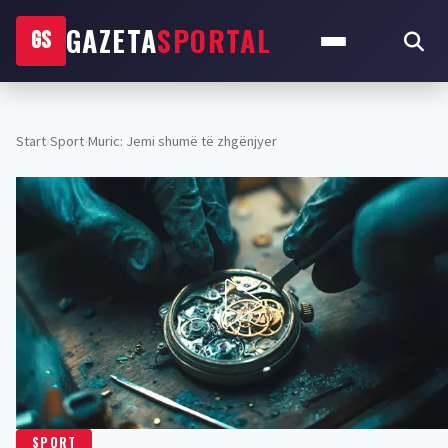
GAZETA
SPORTAL
GS
Start
›
Sport
›
Muric: Jemi shumë të zhgënjyer
SPORT