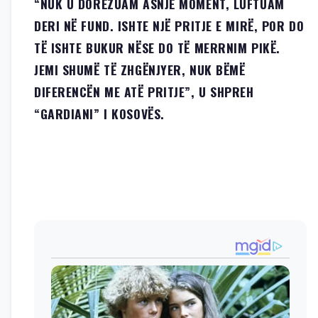
“NUK U DORËZUAM ASNJË MOMENT, LUFTUAM
DERI NË FUND. ISHTE NJË PRITJE E MIRË, POR DO
TË ISHTE BUKUR NËSE DO TË MERRNIM PIKË.
JEMI SHUMË TË ZHGËNJYER, NUK BËMË
DIFERENCËN ME ATË PRITJE”, U SHPREH
“GARDIANI” I KOSOVËS.