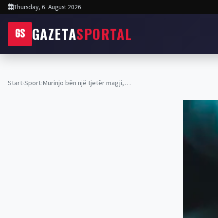
Thursday, 6. August 2026
GAZETA
SPORTAL
GS
Start
›
Sport
›
Murinjo bën një tjetër magji,…