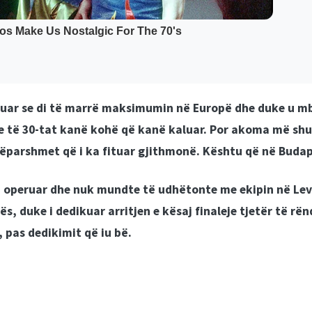
eguar se di të marrë maksimumin në Europë dhe duke u mbë
se të 30-tat kanë kohë që kanë kaluar. Por akoma më shu
 mëparshmet që i ka fituar gjithmonë. Kështu që në Bud
 operuar dhe nuk mundte të udhëtonte me ekipin në Leve
, duke i dedikuar arritjen e kësaj finaleje tjetër të rë
 pas dedikimit që iu bë.