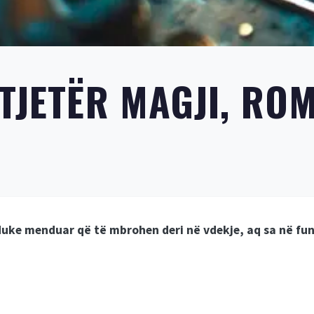
 TJETËR MAGJI, RO
ke menduar që të mbrohen deri në vdekje, aq sa në fund r