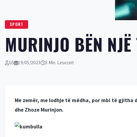
SPORT
MURINJO BËN NJË
GS
19/05/2023
3 Min. Lesezeit
Me zemër, me lodhje të mëdha, por mbi të gjitha du
dhe Zhoze Murinjon.