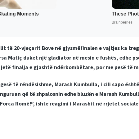
olit të 20-vjeçarit Bove në gjysmëfinalen e vajtjes ka tr
ërsa Matiç duket një gladiator në mesin e fushës, edhe p
ë jetë finalja e gjashtë ndërkombëtare, por me pesë të
gesë të rëndësishme, Marash Kumbulla, i cili sapo është
 nguruan që të shpalosnin edhe bluzën e Marash Kumbullës
orca Romë!”, ishte reagimi i Marashit në rrjetet sociale,