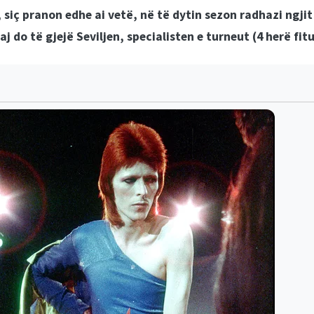
iç pranon edhe ai vetë, në të dytin sezon radhazi ngjit “
 do të gjejë Seviljen, specialisten e turneut (4 herë fit