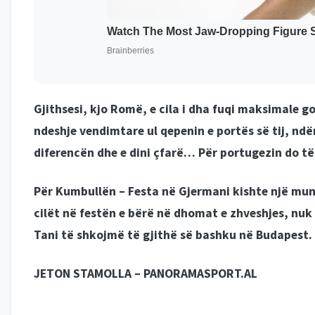
Gjithsesi, kjo Romë, e cila i dha fuqi maksimale g
ndeshje vendimtare ul qepenin e portës së tij, nd
diferencën dhe e dini çfarë… Për portugezin do t
Për Kumbullën –
Festa në Gjermani kishte një mun
cilët në festën e bërë në dhomat e zhveshjes, nuk
Tani të shkojmë të gjithë së bashku në Budapest. F
JETON STAMOLLA – PANORAMASPORT.AL