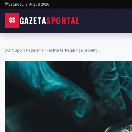
Saturday, 8. August 2026
GAZETA
SPORTAL
GS
Start
›
Sport
›
Nagelsmann është tërhequr nga projekti…