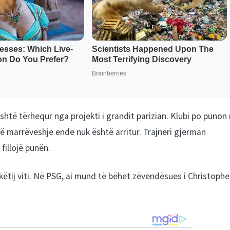
htë tërhequr nga projekti i grandit parizian. Klubi po punon
ë marrëveshje ende nuk është arritur. Trajneri gjerman
fillojë punën.
ëtij viti. Në PSG, ai mund të bëhet zëvendësues i Christophe