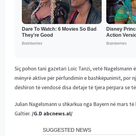
Siç pohon tani gazetari Loic Tanzi, vetë Nagelsmann ës
mënyrë aktive për përfundimin e bashkëpunimit, por nj
dëshiron të vendosë disa detaje të tjera përpara se të 
Julian Nagelsmann u shkarkua nga Bayern në mars të k
Galtier.
/G.D abcnews.al/