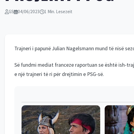
GS
04/06/2023
1 Min. Lesezeit
Trajneri i papunë Julian Nagelsmann mund të nisë sezon
Së fundmi mediat franceze raportuan se është ish-trajn
e një trajneri të ri për drejtimin e PSG-së.