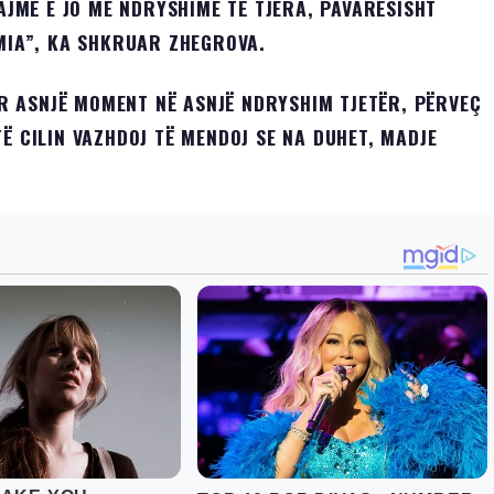
UAJMË E JO ME NDRYSHIME TË TJERA, PAVARËSISHT
 MIA”, KA SHKRUAR ZHEGROVA.
 ASNJË MOMENT NË ASNJË NDRYSHIM TJETËR, PËRVEÇ
Ë CILIN VAZHDOJ TË MENDOJ SE NA DUHET, MADJE