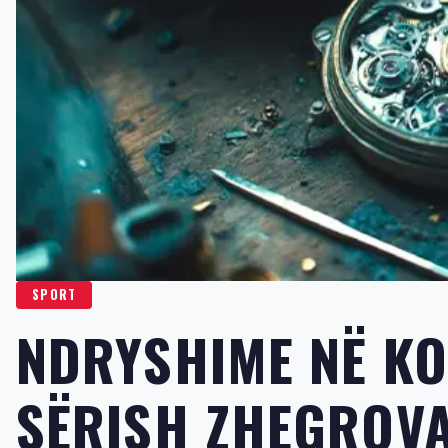
SPORT
​NDRYSHIME NË K
SËRISH ZHEGROV