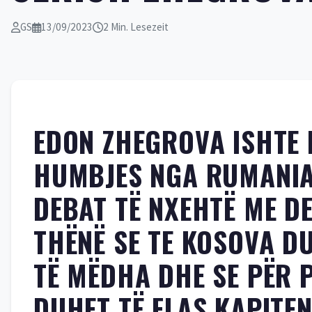
GS
13/09/2023
2 Min. Lesezeit
EDON ZHEGROVA ISHTE 
HUMBJES NGA RUMANIA 
DEBAT TË NXEHTË ME DE
THËNË SE TE KOSOVA D
TË MËDHA DHE SE PËR
DUHET TË FLAS KAPITE