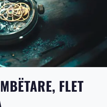
OMBËTARE, FLET
A