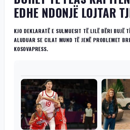
EDHE NDONJË LOJTAR T
KJO DEKLARATË E SULMUESIT TË LILË BËRI BUJË
ALUDUAR SE CILAT MUND TË JENË PROBLEMET B
KOSOVAPRESS.