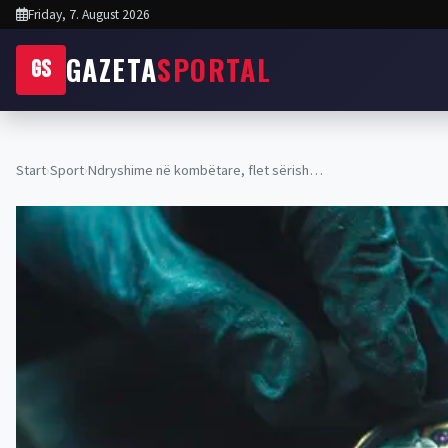
Friday, 7. August 2026
GAZETA
SPORTAL
GS
Start
›
Sport
›
​Ndryshime në kombëtare, flet sërish…