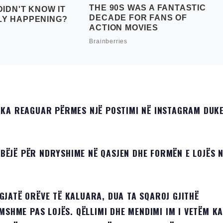
 KA REAGUAR PËRMES NJË POSTIMI NË INSTAGRAM DUK
Ë BËJË PËR NDRYSHIME NË QASJEN DHE FORMËN E LOJËS 
JATË ORËVE TË KALUARA, DUA TA SQAROJ GJITHË
MSHME PAS LOJËS. QËLLIMI DHE MENDIMI IM I VETËM K