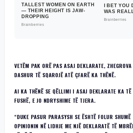
VETËM PAK ORË PAS ASAJ DEKLARATE, ZHEGROVA
DASHUR TË SQAROJË ATË ÇFARË KA THËNË.
AI KA THËNË SE QËLLIMI I ASAJ DEKLARATE KA T
FUSHË, E JO NDRYSHIME TË TJERA.
“DUKE PASUR PARASYSH SE ËSHTË FOLUR SHUMË G
OPINIONIN NË LIDHJE ME NJË DEKLARATË TË MBRË