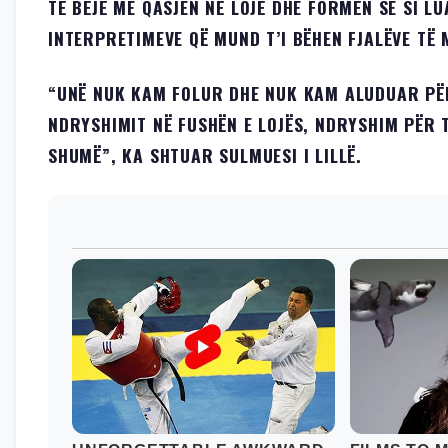
TË BËJË ME QASJEN NË LOJË DHE FORMËN SE SI L
INTERPRETIMEVE QË MUND T’I BËHEN FJALËVE TË
“UNË NUK KAM FOLUR DHE NUK KAM ALUDUAR PËR
NDRYSHIMIT NË FUSHËN E LOJËS, NDRYSHIM PËR T
SHUMË”, KA SHTUAR SULMUESI I LILLË.