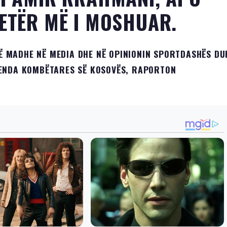
JETËR MË I MOSHUAR.
 TË MADHE NË MEDIA DHE NË OPINIONIN SPORTDASHËS DU
RENDA KOMBËTARES SË KOSOVËS, RAPORTON