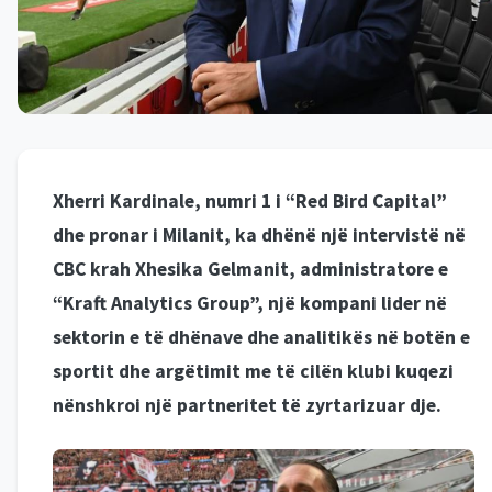
Xherri Kardinale, numri 1 i “Red Bird Capital”
dhe pronar i Milanit, ka dhënë një intervistë në
CBC krah Xhesika Gelmanit, administratore e
“Kraft Analytics Group”, një kompani lider në
sektorin e të dhënave dhe analitikës në botën e
sportit dhe argëtimit me të cilën klubi kuqezi
nënshkroi një partneritet të zyrtarizuar dje.