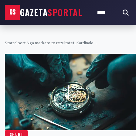
GAZETA
SPORTAL
GS
Start
›
Sport
›
Nga merkato te rezultatet, Kardinale:…
SPORT