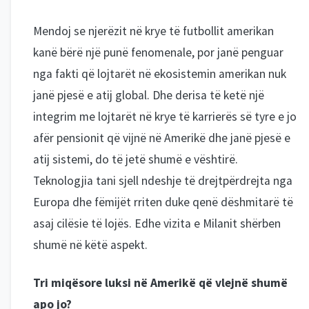
Mendoj se njerëzit në krye të futbollit amerikan
kanë bërë një punë fenomenale, por janë penguar
nga fakti që lojtarët në ekosistemin amerikan nuk
janë pjesë e atij global. Dhe derisa të ketë një
integrim me lojtarët në krye të karrierës së tyre e jo
afër pensionit që vijnë në Amerikë dhe janë pjesë e
atij sistemi, do të jetë shumë e vështirë.
Teknologjia tani sjell ndeshje të drejtpërdrejta nga
Europa dhe fëmijët rriten duke qenë dëshmitarë të
asaj cilësie të lojës. Edhe vizita e Milanit shërben
shumë në këtë aspekt.
Tri miqësore luksi në Amerikë që vlejnë shumë
apo jo?