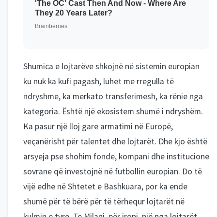
Shumica e lojtarëve shkojnë në sistemin europian
ku nuk ka kufi pagash, luhet me rregulla të
ndryshme, ka merkato transferimesh, ka rënie nga
kategoria. Është një ekosistem shumë i ndryshëm.
Ka pasur një lloj gare armatimi në Europë,
veçanërisht për talentet dhe lojtarët. Dhe kjo është
arsyeja pse shohim fonde, kompani dhe institucione
sovrane që investojnë në futbollin europian. Do të
vijë edhe në Shtetet e Bashkuara, por ka ende
shumë për të bërë për të tërhequr lojtarët në
kulmin e tyre. Te Milani, për ironi, një nga lojtarët