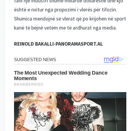
tani një industri shumë miliardë dollarëshe dhe kjo
është e nxitur nga propozimi i vlerës për tifozin.
Shumica mendojnë se vlerat që po krijohen në sport
kanë të bëjnë vetëm me të ardhurat nga media.
REINOLD BAKALLI-PANORAMASPORT.AL