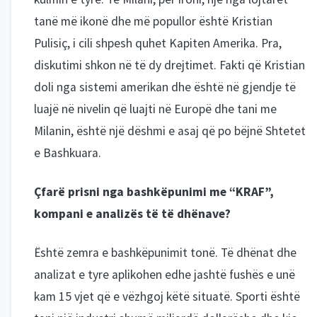
tanë më ikonë dhe më popullor është Kristian
Pulisiç, i cili shpesh quhet Kapiten Amerika. Pra,
diskutimi shkon në të dy drejtimet. Fakti që Kristian
doli nga sistemi amerikan dhe është në gjendje të
luajë në nivelin që luajti në Europë dhe tani me
Milanin, është një dëshmi e asaj që po bëjnë Shtetet
e Bashkuara.
Çfarë prisni nga bashkëpunimi me “KRAF”,
kompani e analizës të të dhënave?
Është zemra e bashkëpunimit tonë. Të dhënat dhe
analizat e tyre aplikohen edhe jashtë fushës e unë
kam 15 vjet që e vëzhgoj këtë situatë. Sporti është