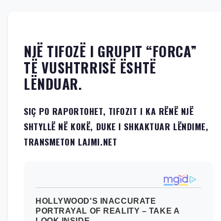
NJË TIFOZË I GRUPIT “FORCA”
TË VUSHTRRISË ËSHTË
LËNDUAR.
SIÇ PO RAPORTOHET, TIFOZIT I KA RËNË NJË
SHTYLLË NË KOKË, DUKE I SHKAKTUAR LËNDIME,
TRANSMETON LAJMI.NET