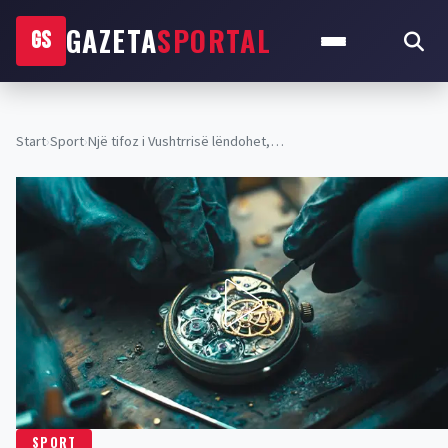
GAZETA
SPORTAL
GS
Start
›
Sport
›
Një tifoz i Vushtrrisë lëndohet,…
SPORT