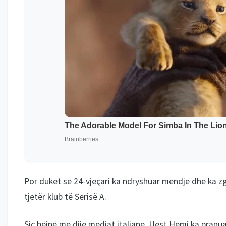
Por duket se 24-vjeçari ka ndryshuar mendje dhe ka z
tjetër klub të Serisë A.
Siç bëjnë me dije mediat italiane, Uest Hemi ka pranua