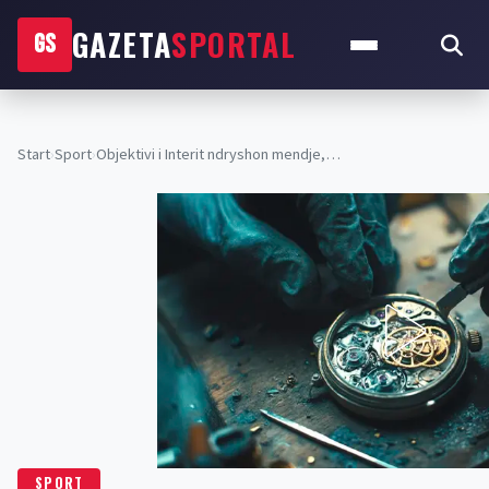
GAZETA
SPORTAL
GS
Start
›
Sport
›
Objektivi i Interit ndryshon mendje,…
SPORT