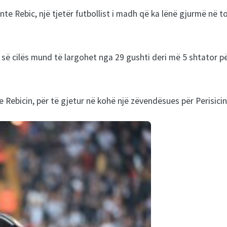
te Rebic, një tjetër futbollist i madh që ka lënë gjurmë në t
 së cilës mund të largohet nga 29 gushti deri më 5 shtator p
 Rebicin, për të gjetur në kohë një zëvendësues për Perisicin