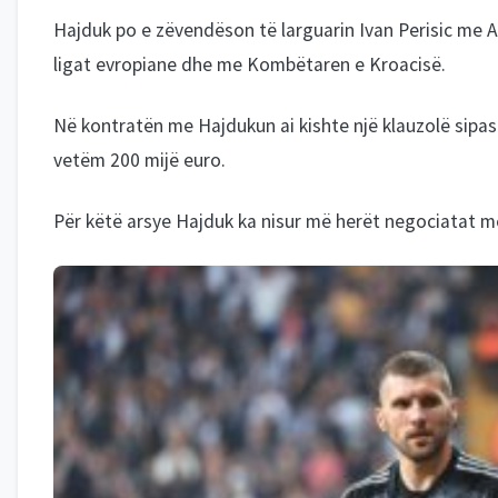
Hajduk po e zëvendëson të larguarin Ivan Perisic me An
ligat evropiane dhe me Kombëtaren e Kroacisë.
Në kontratën me Hajdukun ai kishte një klauzolë sipas
vetëm 200 mijë euro.
Për këtë arsye Hajduk ka nisur më herët negociatat me