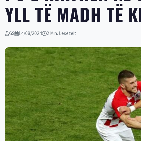
YLL TË MADH TË 
GS
14/08/2024
2 Min. Lesezeit