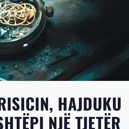
RISICIN, HAJDUKU
SHTËPI NJË TJETËR