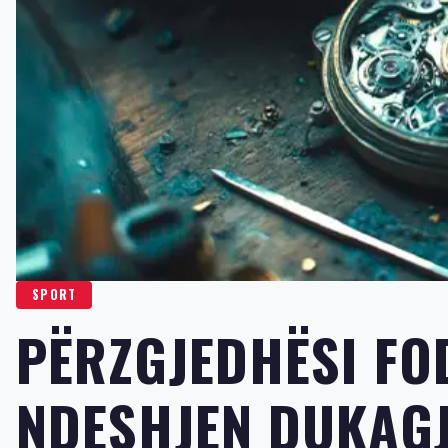
SPORT
PËRZGJEDHËSI FO
NDESHJEN DUKAGJ