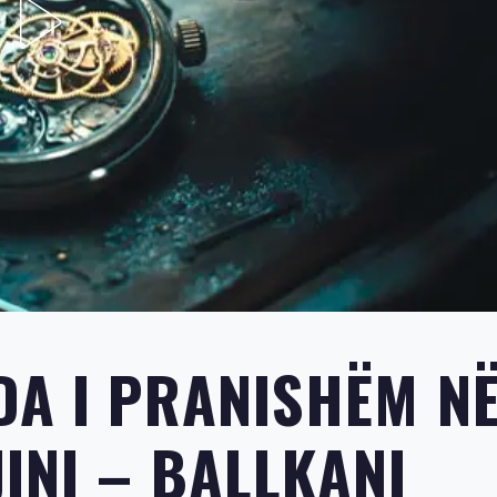
DA I PRANISHËM N
INI – BALLKANI