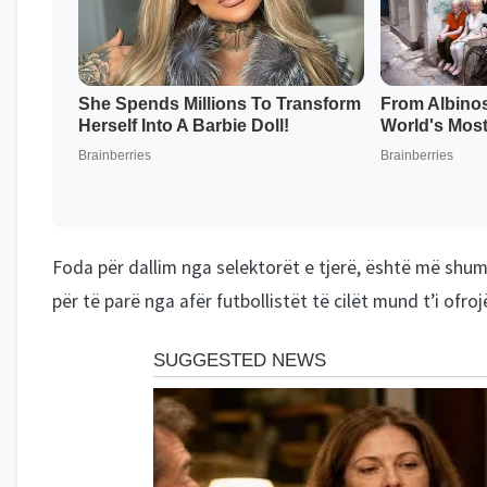
Foda për dallim nga selektorët e tjerë, është më shu
për të parë nga afër futbollistët të cilët mund t’i ofr