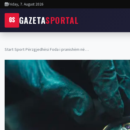
Friday, 7. August 2026
GAZETA
SPORTAL
GS
Start
›
Sport
›
Përzgjedhësi Foda i pranishëm në…