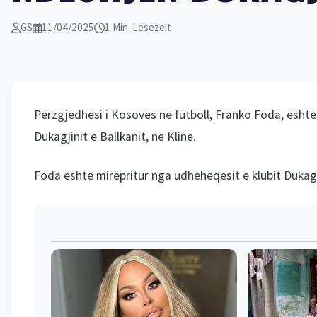
GS
11/04/2025
1 Min. Lesezeit
Përzgjedhësi i Kosovës në futboll, Franko Foda, është
Dukagjinit e Ballkanit, në Klinë.
Foda është mirëpritur nga udhëheqësit e klubit Dukagjini