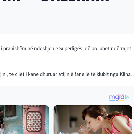
 i pranishëm në ndeshjen e Superligës, që po luhet ndërmjet
, të cilët i kanë dhuruar atij një fanellë të klubit nga Klina.