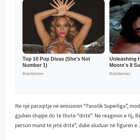
Në një paraqitje në emisionin “Fanatik Superliga”, mode
gjuhën shqipe do të thotë “dritë”. Në reagimin e tij, 
person mund të jetë dritë”, duke aluduar në figurën e J