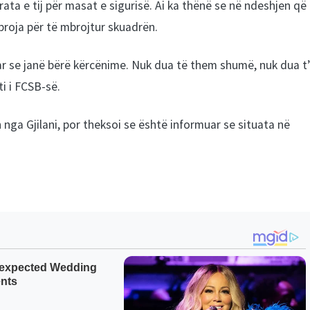
ta e tij për masat e sigurisë. Ai ka thënë se në ndeshjen që
proja për të mbrojtur skuadrën.
 se janë bërë kërcënime. Nuk dua të them shumë, nuk dua t’
i i FCSB-së.
 nga Gjilani, por theksoi se është informuar se situata në