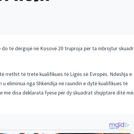
se do të dërgojë në Kosovë 20 truproja për ta mbrojtur skuad
 rrethit të tretë kualifikues të Ligës së Evropës. Ndeshja e
n u eliminua nga Shkëndija në raundin e dytë kualifikues të
me me disa deklarata fyese për dy skuadrat shqiptare ditë më