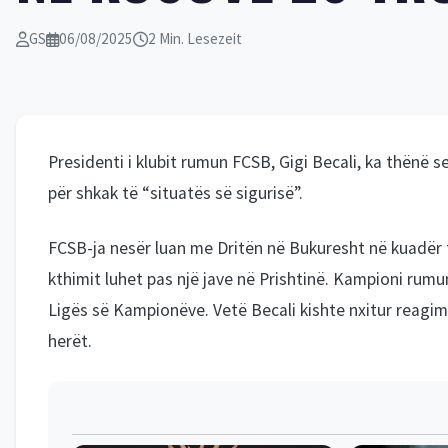
GS
06/08/2025
2 Min. Lesezeit
Presidenti i klubit rumun FCSB, Gigi Becali, ka thënë 
për shkak të “situatës së sigurisë”.
FCSB-ja nesër luan me Dritën në Bukuresht në kuadër të
kthimit luhet pas një jave në Prishtinë. Kampioni rumu
Ligës së Kampionëve. Vetë Becali kishte nxitur reagi
herët.