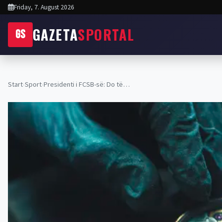
Friday, 7. August 2026
GAZETA
SPORTAL
GS
Start
›
Sport
›
Presidenti i FCSB-së: Do të…