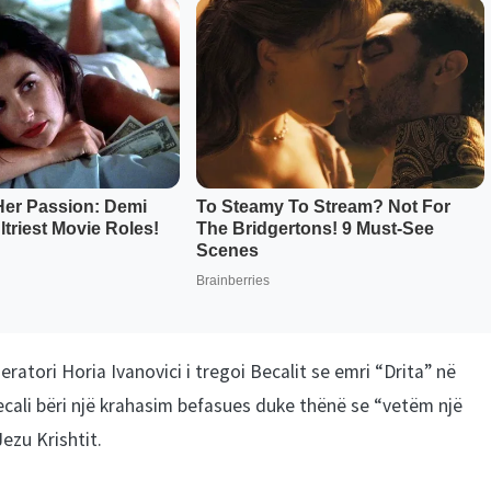
ratori Horia Ivanovici i tregoi Becalit se emri “Drita” në
Becali bëri një krahasim befasues duke thënë se “vetëm një
ezu Krishtit.