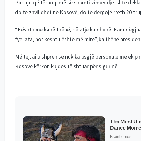
Por ajo që tërhoqi më së shumti vëmendje ishte deklara
do të zhvillohet në Kosovë, do të dërgojë rreth 20 tru
“Kështu më kanë thënë, që atje ka dhunë. Kam dëgjuar
fyej ata, por kështu është më mirë”, ka thënë president
Më tej, ai u shpreh se nuk ka asgjë personale me ekipin
Kosovë kërkon kujdes të shtuar për sigurinë.