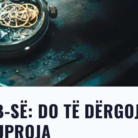
B-SË: DO TË DËRGO
UPROJA