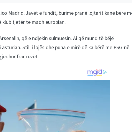
tico Madrid. Javët e fundit, burime pranë lojtarit kanë bërë m
jë klub tjetër të madh europian.
rsenalin, që e ndjekin sulmuesin. Ai që mund të bëjë
i asturian. Stili i lojës dhe puna e mirë që ka bërë me PSG-në
gjedhur francezët.