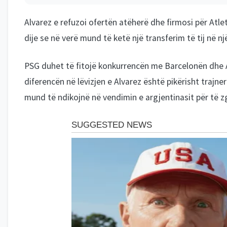
Alvarez e refuzoi ofertën atëherë dhe firmosi për Atle
dije se në verë mund të ketë një transferim të tij në n
PSG duhet të fitojë konkurrencën me Barcelonën dhe A
diferencën në lëvizjen e Alvarez është pikërisht trajner
mund të ndikojnë në vendimin e argjentinasit për të z