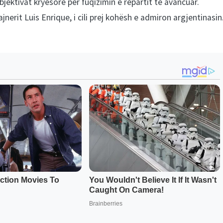
objektivat kryesorë për fuqizimin e repartit të avancuar.
nerit Luis Enrique, i cili prej kohësh e admiron argjentinasin