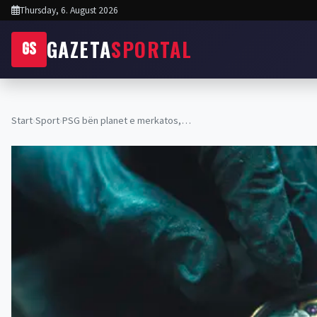
Thursday, 6. August 2026
GAZETA
SPORTAL
GS
Start
›
Sport
›
PSG bën planet e merkatos,…