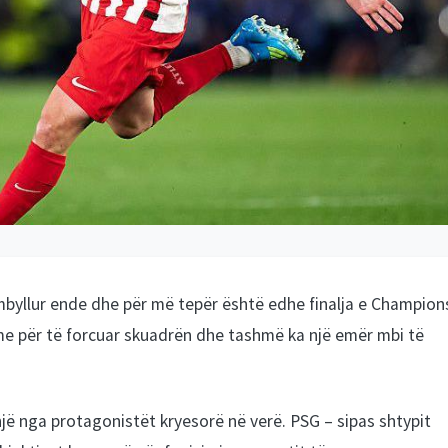
mbyllur ende dhe për më tepër është edhe finalja e Champion
e për të forcuar skuadrën dhe tashmë ka një emër mbi të
jë nga protagonistët kryesorë në verë. PSG – sipas shtypit