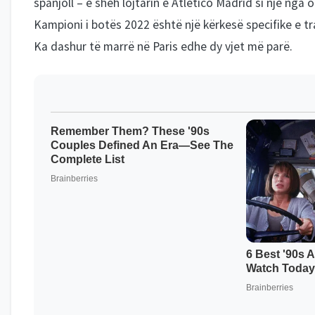
spanjoll – e sheh lojtarin e Atletico Madrid si një nga 
Kampioni i botës 2022 është një kërkesë specifike e traj
Ka dashur të marrë në Paris edhe dy vjet më parë.