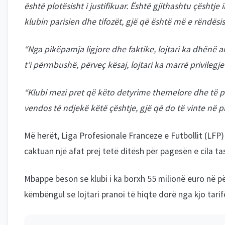
është plotësisht i justifikuar. Është gjithashtu çështje 
klubin parisien dhe tifozët, gjë që është më e rëndësis
“Nga pikëpamja ligjore dhe faktike, lojtari ka dhënë a
t’i përmbushë, përveç kësaj, lojtari ka marrë privilegje
“Klubi mezi pret që këto detyrime themelore dhe të p
vendos të ndjekë këtë çështje, gjë që do të vinte në pi
Më herët, Liga Profesionale Franceze e Futbollit (LFP) 
caktuan një afat prej tetë ditësh për pagesën e cila t
Mbappe beson se klubi i ka borxh 55 milionë euro në pë
këmbëngul se lojtari pranoi të hiqte dorë nga kjo tarifë 