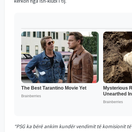
kërkon nga ish-klubi i tij.
“PSG ka bërë ankim kundër vendimit të komisionit të LF