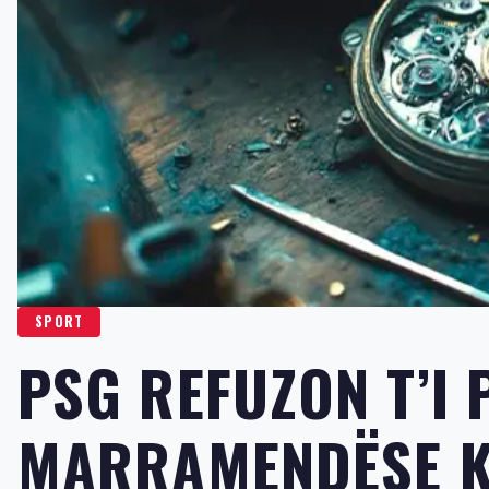
SPORT
PSG REFUZON T’I 
MARRAMENDËSE K