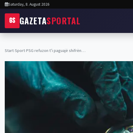
Saturday, 8. August 2026
GAZETA
SPORTAL
GS
Start
›
Sport
›
PSG refuzon t’i paguajë shifrën…