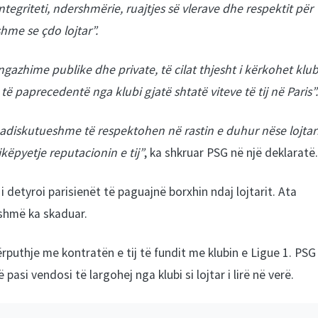
integriteti, ndershmërie, ruajtjes së vlerave dhe respektit për
hme se çdo lojtar”.
ngazhime publike dhe private, të cilat thjesht i kërkohet klub
 të paprecedentë nga klubi gjatë shtatë viteve të tij në Paris”.
adiskutueshme të respektohen në rastin e duhur nëse lojtar
këpyetje reputacionin e tij”
, ka shkruar PSG në një deklaratë.
i detyroi parisienët të paguajnë borxhin ndaj lojtarit. Ata
ashmë ka skaduar.
rputhje me kontratën e tij të fundit me klubin e Ligue 1. PSG
pasi vendosi të largohej nga klubi si lojtar i lirë në verë.