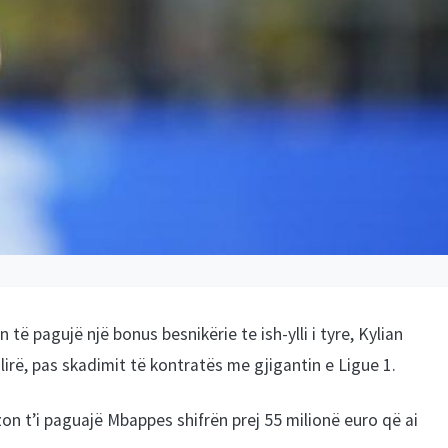
të pagujë një bonus besnikërie te ish-ylli i tyre, Kylian
 i lirë, pas skadimit të kontratës me gjigantin e Ligue 1.
on t’i paguajë Mbappes shifrën prej 55 milionë euro që ai