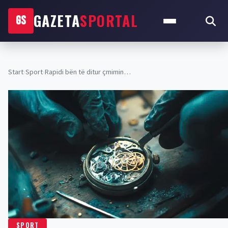
GAZETA
SPORTAL
GS
Start
›
Sport
›
​Rapidi bën të ditur çmimin…
SPORT