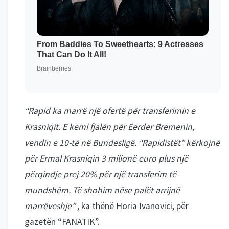
“Rapid ka marrë një ofertë për transferimin e
Krasniqit. E kemi fjalën për Ëerder Bremenin,
vendin e 10-të në Bundesligë. “Rapidistët” kërkojnë
për Ermal Krasniqin 3 milionë euro plus një
përqindje prej 20% për një transferim të
mundshëm. Të shohim nëse palët arrijnë
marrëveshje”
, ka thënë Horia Ivanovici, për
gazetën “FANATIK”.