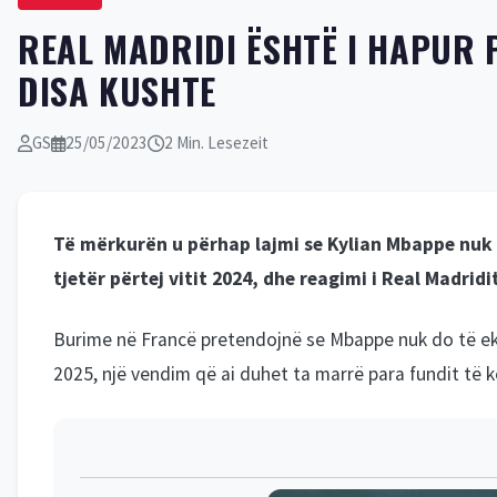
REAL MADRIDI ËSHTË I HAPUR 
DISA KUSHTE
GS
25/05/2023
2 Min. Lesezeit
Të mërkurën u përhap lajmi se Kylian Mbappe nuk k
tjetër përtej vitit 2024, dhe reagimi i Real Madrid
Burime në Francë pretendojnë se Mbappe nuk do të ekze
2025, një vendim që ai duhet ta marrë para fundit të k