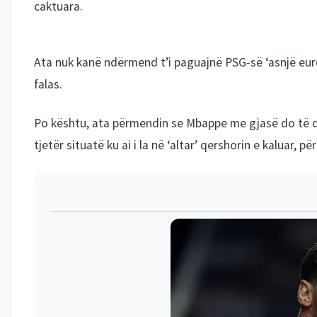
caktuara.
Ata nuk kanë ndërmend t’i paguajnë PSG-së ‘asnjë euro
falas.
Po kështu, ata përmendin se Mbappe me gjasë do të d
tjetër situatë ku ai i la në ‘altar’ qershorin e kaluar, për