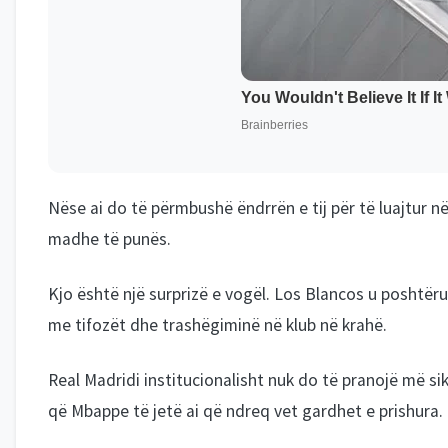
Nëse ai do të përmbushë ëndrrën e tij për të luajtur n
madhe të punës.
Kjo është një surprizë e vogël. Los Blancos u poshtër
me tifozët dhe trashëgiminë në klub në krahë.
Real Madridi institucionalisht nuk do të pranojë më sikl
që Mbappe të jetë ai që ndreq vet gardhet e prishura.