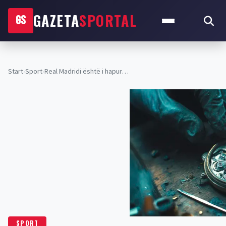
GAZETA
SPORTAL
GS
Start
›
Sport
›
Real Madridi është i hapur…
SPORT