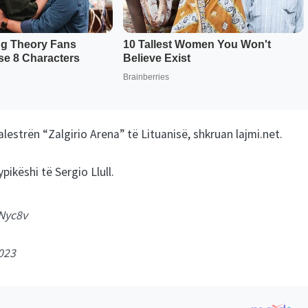
estrën “Zalgirio Arena” të Lituanisë, shkruan lajmi.net.
ikëshi të Sergio Llull.
nNyc8v
023