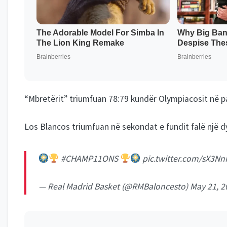
“Mbretërit” triumfuan 78:79 kundër Olympiacosit në pal
Los Blancos triumfuan në sekondat e fundit falë një dyp
#CHAMP11ONS
pic.twitter.com/sX3N
— Real Madrid Basket (@RMBaloncesto)
May 21, 2