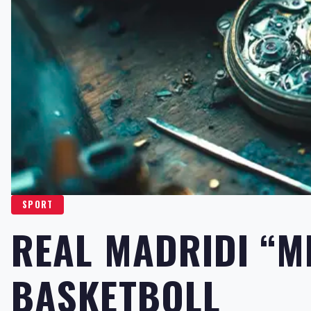
SPORT
REAL MADRIDI “M
BASKETBOLL