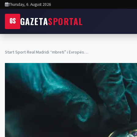
Thursday, 6. August 2026
GAZETA
SPORTAL
GS
Start
›
Sport
›
Real Madridi “mbreti” i Evropës…