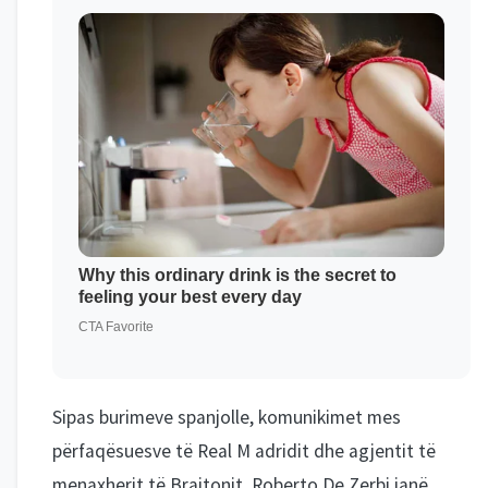
Sipas burimeve spanjolle, komunikimet mes
përfaqësuesve të Real M adridit dhe agjentit të
menaxherit të Brajtonit, Roberto De Zerbi janë