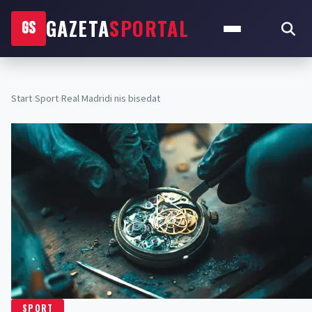
GAZETA
SPORTAL
GS
Start
›
Sport
›
Real Madridi nis bisedat
SPORT