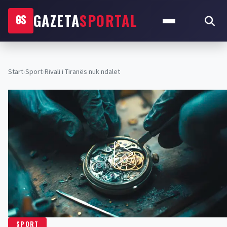
GAZETA
SPORTAL
GS
Start
›
Sport
›
Rivali i Tiranës nuk ndalet
SPORT