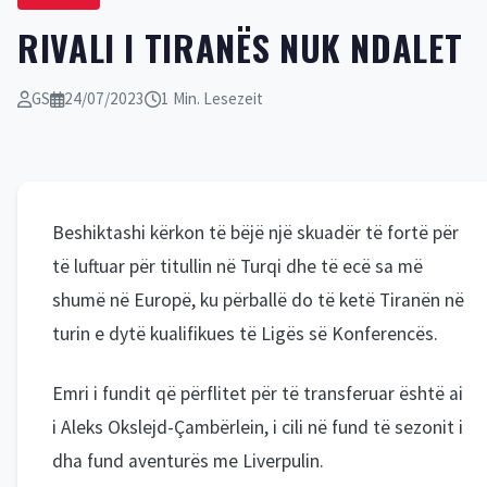
RIVALI I TIRANËS NUK NDALET
GS
24/07/2023
1 Min. Lesezeit
Beshiktashi kërkon të bëjë një skuadër të fortë për
të luftuar për titullin në Turqi dhe të ecë sa më
shumë në Europë, ku përballë do të ketë Tiranën në
turin e dytë kualifikues të Ligës së Konferencës.
Emri i fundit që përflitet për të transferuar është ai
i Aleks Okslejd-Çambërlein, i cili në fund të sezonit i
dha fund aventurës me Liverpulin.