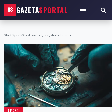
GAZETA
SPORTAL
GS
Start
›
Sport
›
Shkak serbët, ndryshohet grupi i…
SPORT