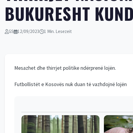
BUKURESHT KUN
GS
12/09/2023
1 Min. Lesezeit
Mesazhet dhe thirrjet politike ndërprenë lojën.
Futbollistët e Kosovës nuk duan të vazhdojnë lojën