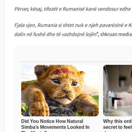
Përveç kësaj, tifozët e Rumanisë kanë vendosur edhe 
Fjala vjen, Rumania si shtet nuk e njeh pavarësinë e K
dalin në fushë dhe të vazhdojnë lojën
”, shkruan media