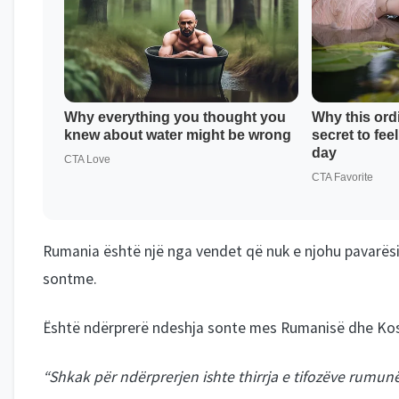
Rumania është një nga vendet që nuk e njohu pavarësi
sontme.
Është ndërprerë ndeshja sonte mes Rumanisë dhe Kos
“Shkak për ndërprerjen ishte thirrja e tifozëve rumunë