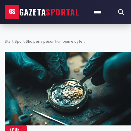
GAZETA
SPORTAL
GS
Start
›
Sport
›
Shqipëria pëson humbjen e dytë…
SPORT