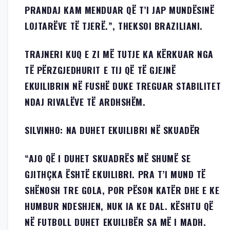
PRANDAJ KAM MENDUAR QË T’I JAP MUNDËSINË
LOJTARËVE TË TJERË.”, THEKSOI BRAZILIANI.
TRAJNERI KUQ E ZI MË TUTJE KA KËRKUAR NGA
TË PËRZGJEDHURIT E TIJ QË TË GJEJNË
EKUILIBRIN NË FUSHË DUKE TREGUAR STABILITET
NDAJ RIVALËVE TË ARDHSHËM.
SILVINHO: NA DUHET EKUILIBRI NË SKUADËR
“AJO QË I DUHET SKUADRËS MË SHUMË SE
GJITHÇKA ËSHTË EKUILIBRI. PRA T’I MUND TË
SHËNOSH TRE GOLA, POR PËSON KATËR DHE E KE
HUMBUR NDESHJEN, NUK IA KE DAL. KËSHTU QË
NË FUTBOLL DUHET EKUILIBËR SA MË I MADH.