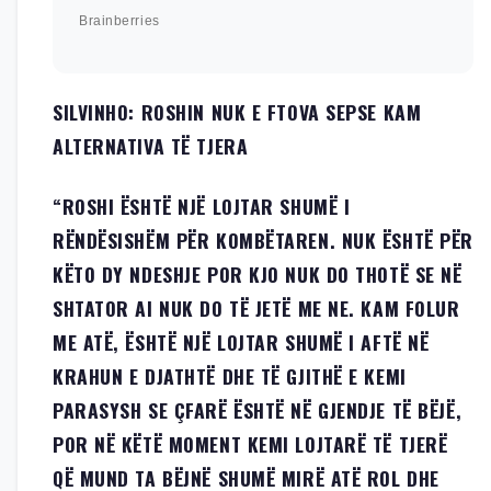
SILVINHO: ROSHIN NUK E FTOVA SEPSE KAM
ALTERNATIVA TË TJERA
“ROSHI ËSHTË NJË LOJTAR SHUMË I
RËNDËSISHËM PËR KOMBËTAREN. NUK ËSHTË PËR
KËTO DY NDESHJE POR KJO NUK DO THOTË SE NË
SHTATOR AI NUK DO TË JETË ME NE. KAM FOLUR
ME ATË, ËSHTË NJË LOJTAR SHUMË I AFTË NË
KRAHUN E DJATHTË DHE TË GJITHË E KEMI
PARASYSH SE ÇFARË ËSHTË NË GJENDJE TË BËJË,
POR NË KËTË MOMENT KEMI LOJTARË TË TJERË
QË MUND TA BËJNË SHUMË MIRË ATË ROL DHE