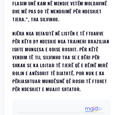
FLASIM UNË KAM NË MENDJE VETËM MOLDAVINË
DHE MË PAS DO TË MENDOJMË PËR NDESHJET
TJERA.”, THA SILVINHO.
NJËRA NGA BEFASITË NË LISTËN E TË FTUARVE
PËR KËTO DY NDESHJE NGA TRAJNERI BRAZILIAN
ISHTE MUNGESA E ODISE ROSHIT. PËR KËTË
VENDIM TË TIJ, SILVINHO THA SE E BËRI PËR
SHKAK SE KA LOJTAR TË TJERË QË E BËJNË MIRË
ROLIN E ANËSORIT TË DJATHTË, POR NUK E KA
PËRJASHTUAR MUNDËSINË QË ROSHI TË FTOHET
PËR NDESHJET E MUAJIT SHTATOR.