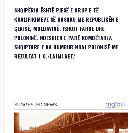
SHQIPËRIA ËSHTË PJESË E GRUP E TË
KUALIFIKIMEVE SË BASHKU ME REPUBLIKËN E
ÇEKISË, MOLDAVINË, ISHUJT FAROE DHE
POLONINË. NDESHJEN E PARË KOMBËTARJA
SHQIPTARE E KA HUMBUR NDAJ POLONISË ME
REZULTAT 1-0./
LAJMI.NET
/