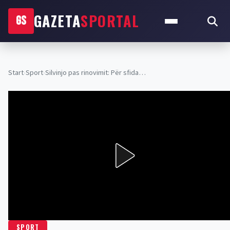
GAZETA
SPORTAL
GS
Start
›
Sport
›
Silvinjo pas rinovimit: Për sfida…
SPORT