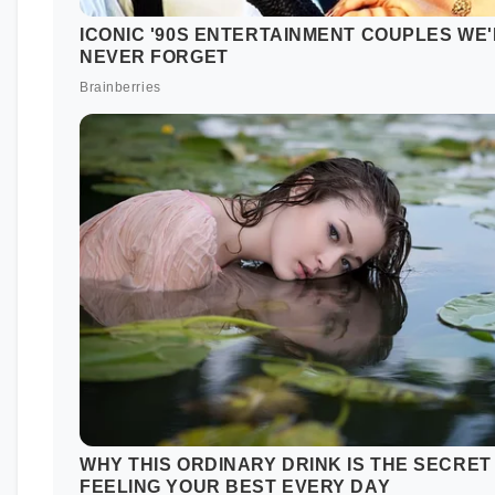
SOPHIE SORSCHAG KA NJË BAGAZH TË MADH NË KË
SKI. AJO U SHPALL KAMPIONE E BOTËS NË GARAT E