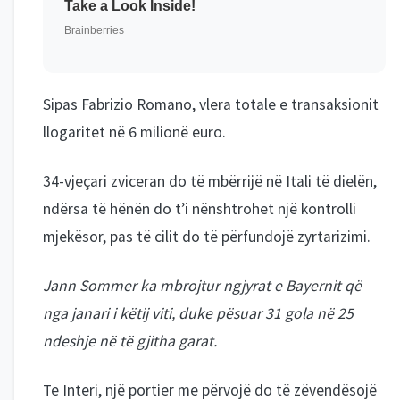
Sipas Fabrizio Romano, vlera totale e transaksionit
llogaritet në 6 milionë euro.
34-vjeçari zviceran do të mbërrijë në Itali të dielën,
ndërsa të hënën do t’i nënshtrohet një kontrolli
mjekësor, pas të cilit do të përfundojë zyrtarizimi.
Jann Sommer ka mbrojtur ngjyrat e Bayernit që
nga janari i këtij viti, duke pësuar 31 gola në 25
ndeshje në të gjitha garat.
Te Interi, një portier me përvojë do të zëvendësojë