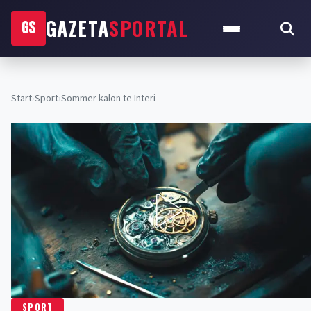
GAZETA
SPORTAL
GS
Start
›
Sport
›
Sommer kalon te Interi
SPORT