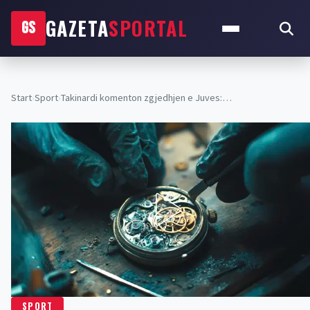
GAZETA
SPORTAL
GS
Start
›
Sport
›
Takinardi komenton zgjedhjen e Juves:…
SPORT