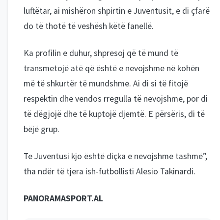
luftëtar, ai mishëron shpirtin e Juventusit, e di çfarë
do të thotë të veshësh këtë fanellë.
Ka profilin e duhur, shpresoj që të mund të
transmetojë atë që është e nevojshme në kohën
më të shkurtër të mundshme. Ai di si të fitojë
respektin dhe vendos rregulla të nevojshme, por di
të dëgjojë dhe të kuptojë djemtë. E përsëris, di të
bëjë grup.
Te Juventusi kjo është diçka e nevojshme tashmë”,
tha ndër të tjera ish-futbollisti Alesio Takinardi.
PANORAMASPORT.AL