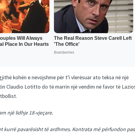
jithë kohën e nevojshme për t’i vlerësuar ato teksa në një
in Claudio Lotitto do të marrin një vendim në favor të Lazio
tbollist.
 një lidhje 18-vjeçare.
et kurrë pavarësisht të ardhmes. Kontrata më përfundon pas