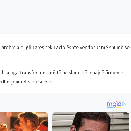
e ardhmja e Igli Tares tek Lacio është vendosur më shumë se
e disa nga transferimet më të bujshme që mbajnë firmën e tij
 edhe çmimet vlerësuese.