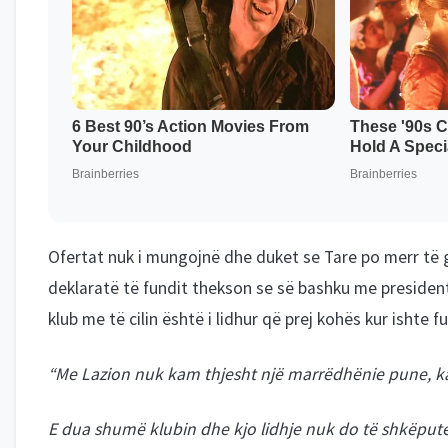
Ofertat nuk i mungojnë dhe duket se Tare po merr të g
deklaratë të fundit thekson se së bashku me president
klub me të cilin është i lidhur që prej kohës kur ishte fu
“Me Lazion nuk kam thjesht një marrëdhënie pune, kam
E dua shumë klubin dhe kjo lidhje nuk do të shkëput