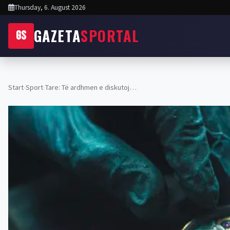
Thursday, 6. August 2026
GAZETA
SPORTAL
GS
Start
›
Sport
›
Tare: Të ardhmen e diskutoj…