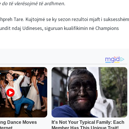
e do të vlerësojmë të ardhmen.
shpreh Tare. Kujtojmë se ky sezon rezultoi mjaft i suksesshë
fundit ndaj Udineses, siguruan kualifikimin në Champions