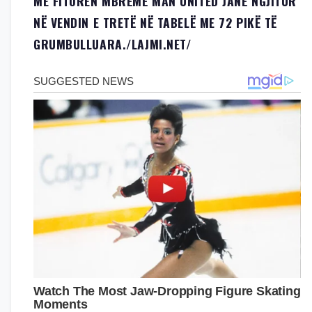
ME FITOREN MBRËMË MAN UNITED JANË NGJITUR
NË VENDIN E TRETË NË TABELË ME 72 PIKË TË
GRUMBULLUARA./
LAJMI.NET
/