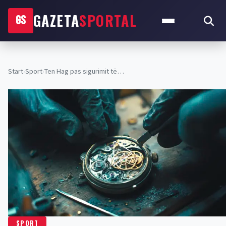
GAZETA
SPORTAL
GS
Start
›
Sport
›
Ten Hag pas sigurimit të…
SPORT