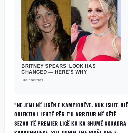
“NE JEMI NË LIGËN E KAMPIONËVE. NUK ISHTE NJË
OBJEKTIV I LEHTË PËR T’U ARRITUR NË KËTË
SEZON TË PREMIER LIGË KU KA SHUMË SKUADRA
KONKURRUESE. SOT DONIM TRE PIKËT DHE E