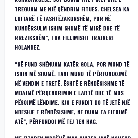
TREGUAM ME NJË QËNDRIM FITUES. CHELSEA KA
LOJTARË TË JASHTËZAKONSHËM, POR NË
KUNDËRSULM ISHIM SHUMË TË MIRË DHE TË
RREZIKSHËM”, THA FILLIMISHT TRAJNERI
HOLANDEZ.
“NË FUND SHËNUAM KATËR GOLA, POR MUND TË
ISHIN MË SHUMË. TANI MUND TË PËRFUNDOJMË
NË VENDIN E TRETË, ËSHTË E RËNDËSISHME TË
MBAJMË PËRQENDRIMIN E LARTË DHE TË MOS
PËSOJMË LËNDIME. KJO E FUNDIT DO TË JETË NJË
NDESHJE E RËNDËSISHME, NE DUAM TA FITOJMË
ATË”, PËRFUNDOI MË TEJ TEN HAG.