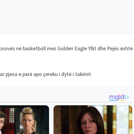
Kosovës në basketboll mes Golden Eagle Yllit dhe Pejës është
 pjesa e parë apo çereku i dytë i takimit.